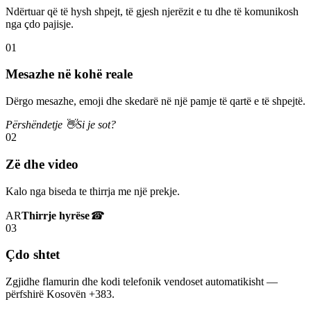
Ndërtuar që të hysh shpejt, të gjesh njerëzit e tu dhe të komunikosh
nga çdo pajisje.
01
Mesazhe në kohë reale
Dërgo mesazhe, emoji dhe skedarë në një pamje të qartë e të shpejtë.
Përshëndetje 👋
Si je sot?
02
Zë dhe video
Kalo nga biseda te thirrja me një prekje.
AR
Thirrje hyrëse
☎
03
Çdo shtet
Zgjidhe flamurin dhe kodi telefonik vendoset automatikisht —
përfshirë Kosovën +383.