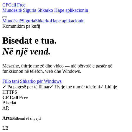
CF
Call Free
Mundësitë
Siguria
Shkarko
Hape aplikacionin
Mundësitë
Siguria
Shkarko
Hape aplikacionin
Komunikim pa kufij
Bisedat e tua.
Në një vend.
Mesazhe, thirrje me zë dhe video — një përvojë e pastër që
funksionon në telefon, web dhe Windows.
Fillo tani
Shkarko për Windows
✓ Pa pagesë për të filluar
✓ Hyrje me numër telefoni
✓ Lidhje
HTTPS
CF
Call Free
Bisedat
AR
Arta
Shihemi së shpejti
LB