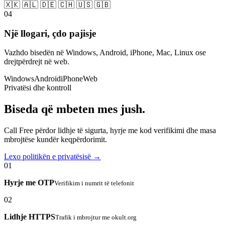
🇽🇰 🇦🇱 🇩🇪 🇨🇭 🇺🇸 🇬🇧
04
Një llogari, çdo pajisje
Vazhdo bisedën në Windows, Android, iPhone, Mac, Linux ose
drejtpërdrejt në web.
Windows
Android
iPhone
Web
Privatësi dhe kontroll
Biseda që mbeten mes jush.
Call Free përdor lidhje të sigurta, hyrje me kod verifikimi dhe masa
mbrojtëse kundër keqpërdorimit.
Lexo politikën e privatësisë →
01
Hyrje me OTP
Verifikim i numrit të telefonit
02
Lidhje HTTPS
Trafik i mbrojtur me okult.org