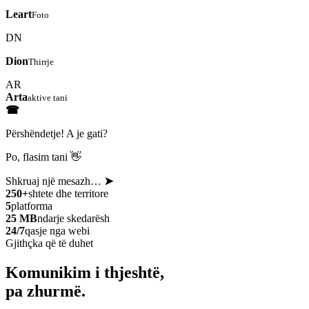
Leart
Foto
DN
Dion
Thirrje
AR
Arta
aktive tani
☎
Përshëndetje! A je gati?
Po, flasim tani 👋
Shkruaj një mesazh…
➤
250+
shtete dhe territore
5
platforma
25 MB
ndarje skedarësh
24/7
qasje nga webi
Gjithçka që të duhet
Komunikim i thjeshtë,
pa zhurmë.