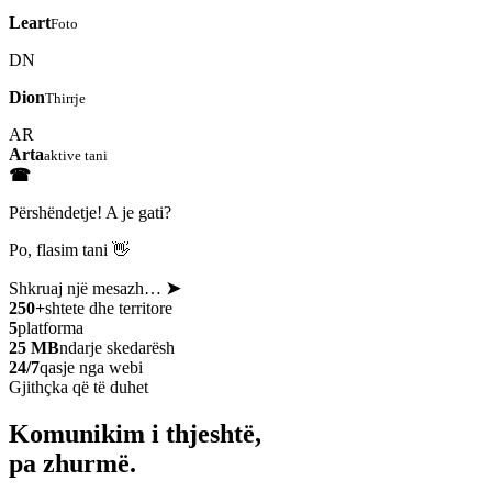
Leart
Foto
DN
Dion
Thirrje
AR
Arta
aktive tani
☎
Përshëndetje! A je gati?
Po, flasim tani 👋
Shkruaj një mesazh…
➤
250+
shtete dhe territore
5
platforma
25 MB
ndarje skedarësh
24/7
qasje nga webi
Gjithçka që të duhet
Komunikim i thjeshtë,
pa zhurmë.