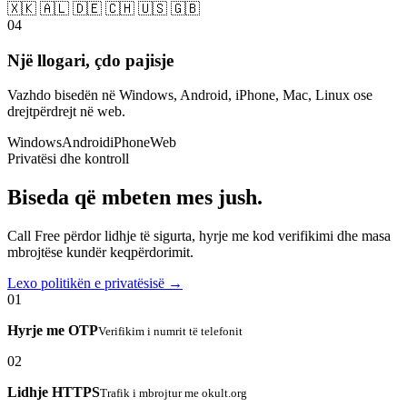
🇽🇰 🇦🇱 🇩🇪 🇨🇭 🇺🇸 🇬🇧
04
Një llogari, çdo pajisje
Vazhdo bisedën në Windows, Android, iPhone, Mac, Linux ose
drejtpërdrejt në web.
Windows
Android
iPhone
Web
Privatësi dhe kontroll
Biseda që mbeten mes jush.
Call Free përdor lidhje të sigurta, hyrje me kod verifikimi dhe masa
mbrojtëse kundër keqpërdorimit.
Lexo politikën e privatësisë →
01
Hyrje me OTP
Verifikim i numrit të telefonit
02
Lidhje HTTPS
Trafik i mbrojtur me okult.org