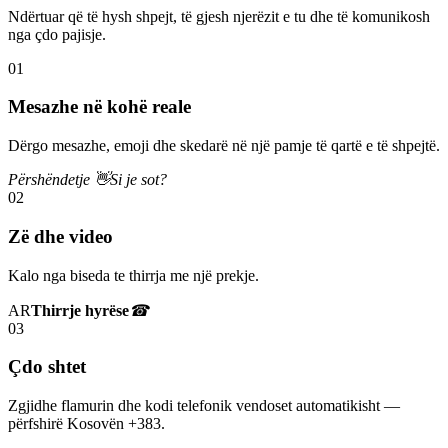
Ndërtuar që të hysh shpejt, të gjesh njerëzit e tu dhe të komunikosh
nga çdo pajisje.
01
Mesazhe në kohë reale
Dërgo mesazhe, emoji dhe skedarë në një pamje të qartë e të shpejtë.
Përshëndetje 👋
Si je sot?
02
Zë dhe video
Kalo nga biseda te thirrja me një prekje.
AR
Thirrje hyrëse
☎
03
Çdo shtet
Zgjidhe flamurin dhe kodi telefonik vendoset automatikisht —
përfshirë Kosovën +383.