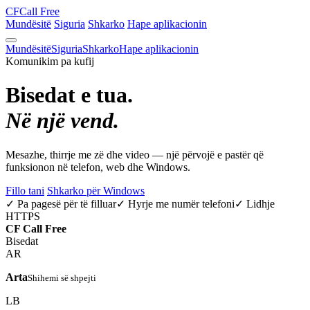
CF
Call Free
Mundësitë
Siguria
Shkarko
Hape aplikacionin
Mundësitë
Siguria
Shkarko
Hape aplikacionin
Komunikim pa kufij
Bisedat e tua.
Në një vend.
Mesazhe, thirrje me zë dhe video — një përvojë e pastër që
funksionon në telefon, web dhe Windows.
Fillo tani
Shkarko për Windows
✓ Pa pagesë për të filluar
✓ Hyrje me numër telefoni
✓ Lidhje
HTTPS
CF
Call Free
Bisedat
AR
Arta
Shihemi së shpejti
LB