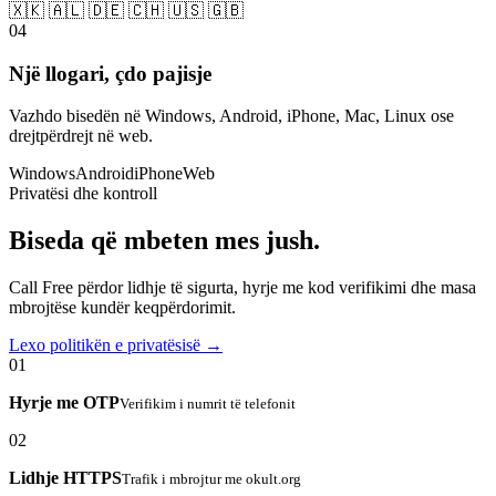
🇽🇰 🇦🇱 🇩🇪 🇨🇭 🇺🇸 🇬🇧
04
Një llogari, çdo pajisje
Vazhdo bisedën në Windows, Android, iPhone, Mac, Linux ose
drejtpërdrejt në web.
Windows
Android
iPhone
Web
Privatësi dhe kontroll
Biseda që mbeten mes jush.
Call Free përdor lidhje të sigurta, hyrje me kod verifikimi dhe masa
mbrojtëse kundër keqpërdorimit.
Lexo politikën e privatësisë →
01
Hyrje me OTP
Verifikim i numrit të telefonit
02
Lidhje HTTPS
Trafik i mbrojtur me okult.org