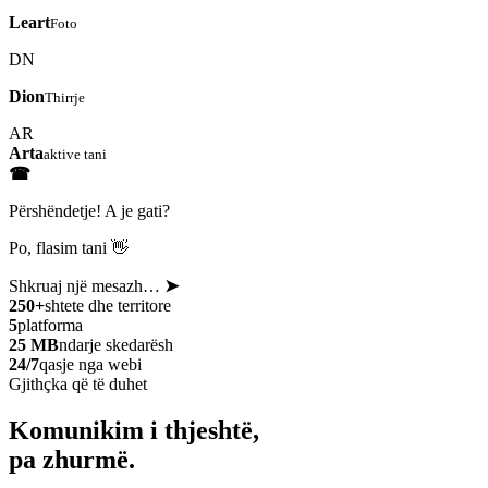
Leart
Foto
DN
Dion
Thirrje
AR
Arta
aktive tani
☎
Përshëndetje! A je gati?
Po, flasim tani 👋
Shkruaj një mesazh…
➤
250+
shtete dhe territore
5
platforma
25 MB
ndarje skedarësh
24/7
qasje nga webi
Gjithçka që të duhet
Komunikim i thjeshtë,
pa zhurmë.