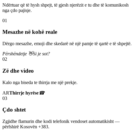
Ndërtuar që të hysh shpejt, të gjesh njerëzit e tu dhe të komunikosh
nga çdo pajisje.
01
Mesazhe në kohë reale
Dërgo mesazhe, emoji dhe skedarë në një pamje të qartë e të shpejtë.
Përshëndetje 👋
Si je sot?
02
Zë dhe video
Kalo nga biseda te thirrja me një prekje.
AR
Thirrje hyrëse
☎
03
Çdo shtet
Zgjidhe flamurin dhe kodi telefonik vendoset automatikisht —
përfshirë Kosovën +383.