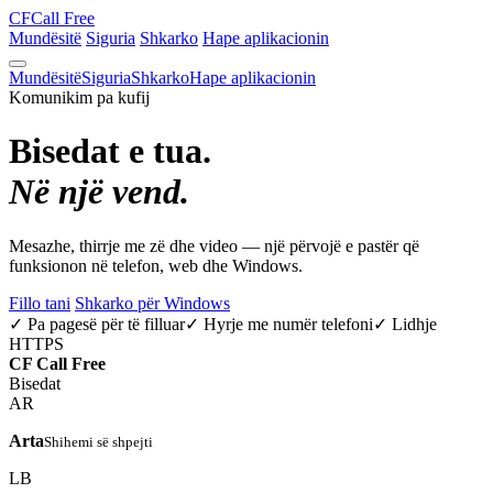
CF
Call Free
Mundësitë
Siguria
Shkarko
Hape aplikacionin
Mundësitë
Siguria
Shkarko
Hape aplikacionin
Komunikim pa kufij
Bisedat e tua.
Në një vend.
Mesazhe, thirrje me zë dhe video — një përvojë e pastër që
funksionon në telefon, web dhe Windows.
Fillo tani
Shkarko për Windows
✓ Pa pagesë për të filluar
✓ Hyrje me numër telefoni
✓ Lidhje
HTTPS
CF
Call Free
Bisedat
AR
Arta
Shihemi së shpejti
LB