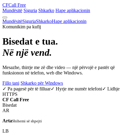
CF
Call Free
Mundësitë
Siguria
Shkarko
Hape aplikacionin
Mundësitë
Siguria
Shkarko
Hape aplikacionin
Komunikim pa kufij
Bisedat e tua.
Në një vend.
Mesazhe, thirrje me zë dhe video — një përvojë e pastër që
funksionon në telefon, web dhe Windows.
Fillo tani
Shkarko për Windows
✓ Pa pagesë për të filluar
✓ Hyrje me numër telefoni
✓ Lidhje
HTTPS
CF
Call Free
Bisedat
AR
Arta
Shihemi së shpejti
LB