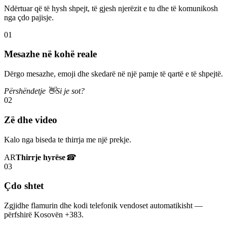
Ndërtuar që të hysh shpejt, të gjesh njerëzit e tu dhe të komunikosh
nga çdo pajisje.
01
Mesazhe në kohë reale
Dërgo mesazhe, emoji dhe skedarë në një pamje të qartë e të shpejtë.
Përshëndetje 👋
Si je sot?
02
Zë dhe video
Kalo nga biseda te thirrja me një prekje.
AR
Thirrje hyrëse
☎
03
Çdo shtet
Zgjidhe flamurin dhe kodi telefonik vendoset automatikisht —
përfshirë Kosovën +383.