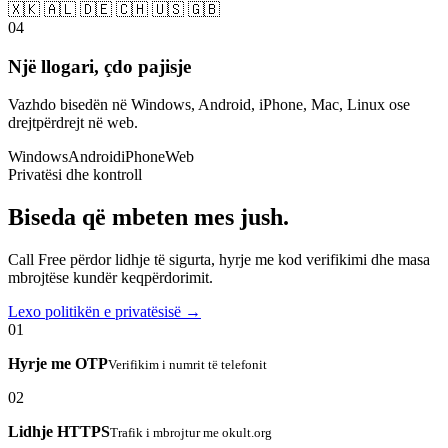
🇽🇰 🇦🇱 🇩🇪 🇨🇭 🇺🇸 🇬🇧
04
Një llogari, çdo pajisje
Vazhdo bisedën në Windows, Android, iPhone, Mac, Linux ose
drejtpërdrejt në web.
Windows
Android
iPhone
Web
Privatësi dhe kontroll
Biseda që mbeten mes jush.
Call Free përdor lidhje të sigurta, hyrje me kod verifikimi dhe masa
mbrojtëse kundër keqpërdorimit.
Lexo politikën e privatësisë →
01
Hyrje me OTP
Verifikim i numrit të telefonit
02
Lidhje HTTPS
Trafik i mbrojtur me okult.org