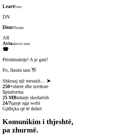
Leart
Foto
DN
Dion
Thirrje
AR
Arta
aktive tani
☎
Përshëndetje! A je gati?
Po, flasim tani 👋
Shkruaj një mesazh…
➤
250+
shtete dhe territore
5
platforma
25 MB
ndarje skedarësh
24/7
qasje nga webi
Gjithçka që të duhet
Komunikim i thjeshtë,
pa zhurmë.