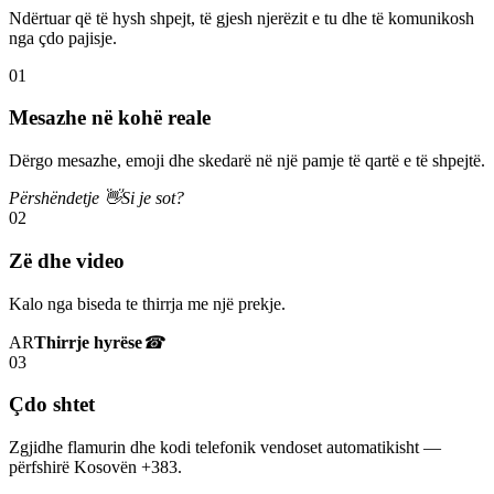
Ndërtuar që të hysh shpejt, të gjesh njerëzit e tu dhe të komunikosh
nga çdo pajisje.
01
Mesazhe në kohë reale
Dërgo mesazhe, emoji dhe skedarë në një pamje të qartë e të shpejtë.
Përshëndetje 👋
Si je sot?
02
Zë dhe video
Kalo nga biseda te thirrja me një prekje.
AR
Thirrje hyrëse
☎
03
Çdo shtet
Zgjidhe flamurin dhe kodi telefonik vendoset automatikisht —
përfshirë Kosovën +383.