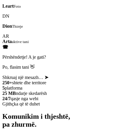
Leart
Foto
DN
Dion
Thirrje
AR
Arta
aktive tani
☎
Përshëndetje! A je gati?
Po, flasim tani 👋
Shkruaj një mesazh…
➤
250+
shtete dhe territore
5
platforma
25 MB
ndarje skedarësh
24/7
qasje nga webi
Gjithçka që të duhet
Komunikim i thjeshtë,
pa zhurmë.