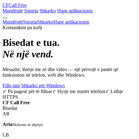
CF
Call Free
Mundësitë
Siguria
Shkarko
Hape aplikacionin
Mundësitë
Siguria
Shkarko
Hape aplikacionin
Komunikim pa kufij
Bisedat e tua.
Në një vend.
Mesazhe, thirrje me zë dhe video — një përvojë e pastër që
funksionon në telefon, web dhe Windows.
Fillo tani
Shkarko për Windows
✓ Pa pagesë për të filluar
✓ Hyrje me numër telefoni
✓ Lidhje
HTTPS
CF
Call Free
Bisedat
AR
Arta
Shihemi së shpejti
LB