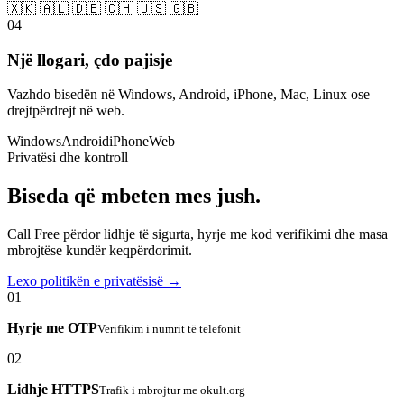
🇽🇰 🇦🇱 🇩🇪 🇨🇭 🇺🇸 🇬🇧
04
Një llogari, çdo pajisje
Vazhdo bisedën në Windows, Android, iPhone, Mac, Linux ose
drejtpërdrejt në web.
Windows
Android
iPhone
Web
Privatësi dhe kontroll
Biseda që mbeten mes jush.
Call Free përdor lidhje të sigurta, hyrje me kod verifikimi dhe masa
mbrojtëse kundër keqpërdorimit.
Lexo politikën e privatësisë →
01
Hyrje me OTP
Verifikim i numrit të telefonit
02
Lidhje HTTPS
Trafik i mbrojtur me okult.org