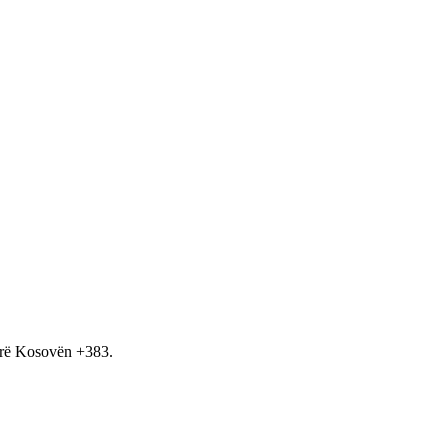
hirë Kosovën +383.