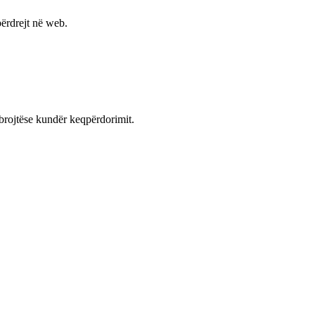
ërdrejt në web.
mbrojtëse kundër keqpërdorimit.