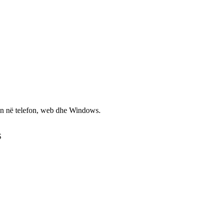
non në telefon, web dhe Windows.
S