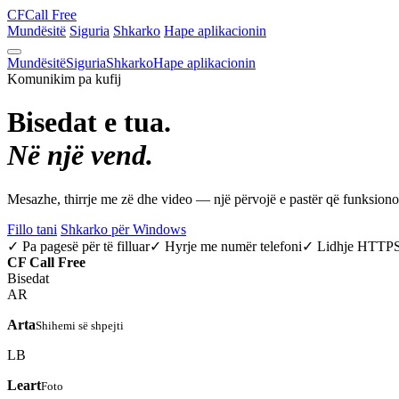
CF
Call Free
Mundësitë
Siguria
Shkarko
Hape aplikacionin
Mundësitë
Siguria
Shkarko
Hape aplikacionin
Komunikim pa kufij
Bisedat e tua.
Në një vend.
Mesazhe, thirrje me zë dhe video — një përvojë e pastër që funksio
Fillo tani
Shkarko për Windows
✓ Pa pagesë për të filluar
✓ Hyrje me numër telefoni
✓ Lidhje HTTP
CF
Call Free
Bisedat
AR
Arta
Shihemi së shpejti
LB
Leart
Foto