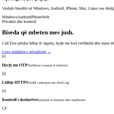
Vazhdo bisedën në Windows, Android, iPhone, Mac, Linux ose drejtp
Windows
Android
iPhone
Web
Privatësi dhe kontroll
Biseda që mbeten mes jush.
Call Free përdor lidhje të sigurta, hyrje me kod verifikimi dhe masa 
Lexo politikën e privatësisë →
01
Hyrje me OTP
Verifikim i numrit të telefonit
02
Lidhje HTTPS
Trafik i mbrojtur me okult.org
03
Kontroll i skedarëve
Kufizime të formatit dhe madhësisë
CF