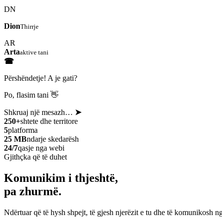
DN
Dion
Thirrje
AR
Arta
aktive tani
☎
Përshëndetje! A je gati?
Po, flasim tani 👋
Shkruaj një mesazh…
➤
250+
shtete dhe territore
5
platforma
25 MB
ndarje skedarësh
24/7
qasje nga webi
Gjithçka që të duhet
Komunikim i thjeshtë,
pa zhurmë.
Ndërtuar që të hysh shpejt, të gjesh njerëzit e tu dhe të komunikosh ng