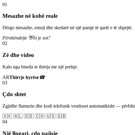
01
Mesazhe në kohë reale
Dërgo mesazhe, emoji dhe skedarë në një pamje të qartë e të shpejtë.
Përshëndetje 👋
Si je sot?
02
Zë dhe video
Kalo nga biseda te thirrja me një prekje.
AR
Thirrje hyrëse
☎
03
Çdo shtet
Zgjidhe flamurin dhe kodi telefonik vendoset automatikisht — përfs
🇽🇰 🇦🇱 🇩🇪 🇨🇭 🇺🇸 🇬🇧
04
Një llogari, çdo pajisje