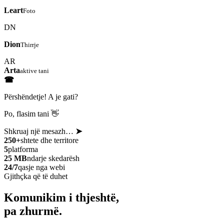
Leart
Foto
DN
Dion
Thirrje
AR
Arta
aktive tani
☎
Përshëndetje! A je gati?
Po, flasim tani 👋
Shkruaj një mesazh…
➤
250+
shtete dhe territore
5
platforma
25 MB
ndarje skedarësh
24/7
qasje nga webi
Gjithçka që të duhet
Komunikim i thjeshtë,
pa zhurmë.