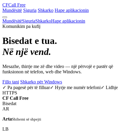
CF
Call Free
Mundësitë
Siguria
Shkarko
Hape aplikacionin
Mundësitë
Siguria
Shkarko
Hape aplikacionin
Komunikim pa kufij
Bisedat e tua.
Në një vend.
Mesazhe, thirrje me zë dhe video — një përvojë e pastër që
funksionon në telefon, web dhe Windows.
Fillo tani
Shkarko për Windows
✓ Pa pagesë për të filluar
✓ Hyrje me numër telefoni
✓ Lidhje
HTTPS
CF
Call Free
Bisedat
AR
Arta
Shihemi së shpejti
LB