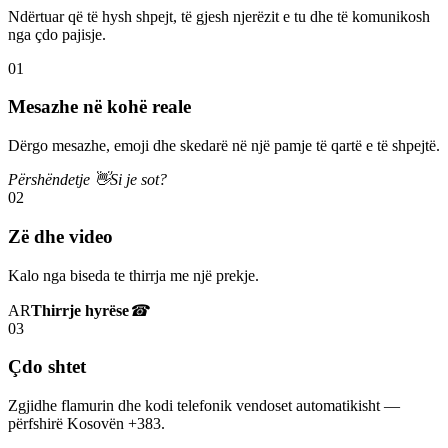
Ndërtuar që të hysh shpejt, të gjesh njerëzit e tu dhe të komunikosh
nga çdo pajisje.
01
Mesazhe në kohë reale
Dërgo mesazhe, emoji dhe skedarë në një pamje të qartë e të shpejtë.
Përshëndetje 👋
Si je sot?
02
Zë dhe video
Kalo nga biseda te thirrja me një prekje.
AR
Thirrje hyrëse
☎
03
Çdo shtet
Zgjidhe flamurin dhe kodi telefonik vendoset automatikisht —
përfshirë Kosovën +383.