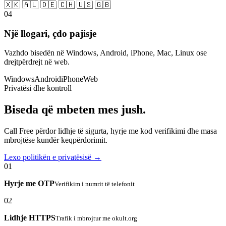
🇽🇰 🇦🇱 🇩🇪 🇨🇭 🇺🇸 🇬🇧
04
Një llogari, çdo pajisje
Vazhdo bisedën në Windows, Android, iPhone, Mac, Linux ose
drejtpërdrejt në web.
Windows
Android
iPhone
Web
Privatësi dhe kontroll
Biseda që mbeten mes jush.
Call Free përdor lidhje të sigurta, hyrje me kod verifikimi dhe masa
mbrojtëse kundër keqpërdorimit.
Lexo politikën e privatësisë →
01
Hyrje me OTP
Verifikim i numrit të telefonit
02
Lidhje HTTPS
Trafik i mbrojtur me okult.org