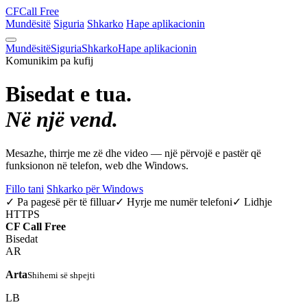
CF
Call Free
Mundësitë
Siguria
Shkarko
Hape aplikacionin
Mundësitë
Siguria
Shkarko
Hape aplikacionin
Komunikim pa kufij
Bisedat e tua.
Në një vend.
Mesazhe, thirrje me zë dhe video — një përvojë e pastër që
funksionon në telefon, web dhe Windows.
Fillo tani
Shkarko për Windows
✓ Pa pagesë për të filluar
✓ Hyrje me numër telefoni
✓ Lidhje
HTTPS
CF
Call Free
Bisedat
AR
Arta
Shihemi së shpejti
LB