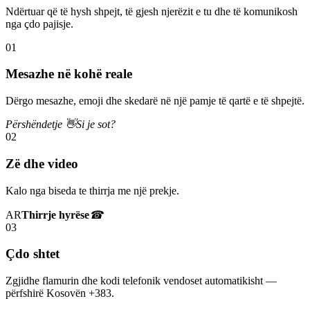
Ndërtuar që të hysh shpejt, të gjesh njerëzit e tu dhe të komunikosh
nga çdo pajisje.
01
Mesazhe në kohë reale
Dërgo mesazhe, emoji dhe skedarë në një pamje të qartë e të shpejtë.
Përshëndetje 👋
Si je sot?
02
Zë dhe video
Kalo nga biseda te thirrja me një prekje.
AR
Thirrje hyrëse
☎
03
Çdo shtet
Zgjidhe flamurin dhe kodi telefonik vendoset automatikisht —
përfshirë Kosovën +383.