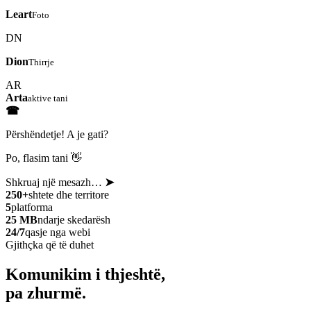
Leart
Foto
DN
Dion
Thirrje
AR
Arta
aktive tani
☎
Përshëndetje! A je gati?
Po, flasim tani 👋
Shkruaj një mesazh…
➤
250+
shtete dhe territore
5
platforma
25 MB
ndarje skedarësh
24/7
qasje nga webi
Gjithçka që të duhet
Komunikim i thjeshtë,
pa zhurmë.