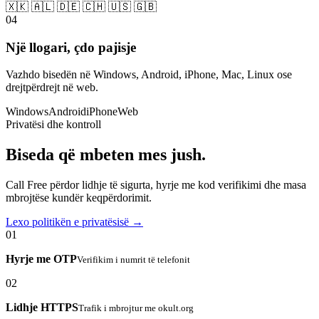
🇽🇰 🇦🇱 🇩🇪 🇨🇭 🇺🇸 🇬🇧
04
Një llogari, çdo pajisje
Vazhdo bisedën në Windows, Android, iPhone, Mac, Linux ose
drejtpërdrejt në web.
Windows
Android
iPhone
Web
Privatësi dhe kontroll
Biseda që mbeten mes jush.
Call Free përdor lidhje të sigurta, hyrje me kod verifikimi dhe masa
mbrojtëse kundër keqpërdorimit.
Lexo politikën e privatësisë →
01
Hyrje me OTP
Verifikim i numrit të telefonit
02
Lidhje HTTPS
Trafik i mbrojtur me okult.org