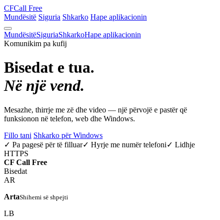
CF
Call Free
Mundësitë
Siguria
Shkarko
Hape aplikacionin
Mundësitë
Siguria
Shkarko
Hape aplikacionin
Komunikim pa kufij
Bisedat e tua.
Në një vend.
Mesazhe, thirrje me zë dhe video — një përvojë e pastër që
funksionon në telefon, web dhe Windows.
Fillo tani
Shkarko për Windows
✓ Pa pagesë për të filluar
✓ Hyrje me numër telefoni
✓ Lidhje
HTTPS
CF
Call Free
Bisedat
AR
Arta
Shihemi së shpejti
LB