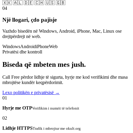
🇽🇰 🇦🇱 🇩🇪 🇨🇭 🇺🇸 🇬🇧
04
Një llogari, çdo pajisje
Vazhdo bisedën në Windows, Android, iPhone, Mac, Linux ose
drejtpërdrejt në web.
Windows
Android
iPhone
Web
Privatësi dhe kontroll
Biseda që mbeten mes jush.
Call Free përdor lidhje të sigurta, hyrje me kod verifikimi dhe masa
mbrojtëse kundër keqpërdorimit.
Lexo politikën e privatësisë →
01
Hyrje me OTP
Verifikim i numrit të telefonit
02
Lidhje HTTPS
Trafik i mbrojtur me okult.org