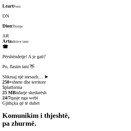
Leart
Foto
DN
Dion
Thirrje
AR
Arta
aktive tani
☎
Përshëndetje! A je gati?
Po, flasim tani 👋
Shkruaj një mesazh…
➤
250+
shtete dhe territore
5
platforma
25 MB
ndarje skedarësh
24/7
qasje nga webi
Gjithçka që të duhet
Komunikim i thjeshtë,
pa zhurmë.