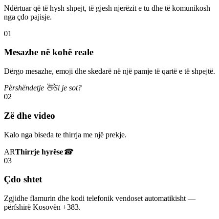
Ndërtuar që të hysh shpejt, të gjesh njerëzit e tu dhe të komunikosh
nga çdo pajisje.
01
Mesazhe në kohë reale
Dërgo mesazhe, emoji dhe skedarë në një pamje të qartë e të shpejtë.
Përshëndetje 👋
Si je sot?
02
Zë dhe video
Kalo nga biseda te thirrja me një prekje.
AR
Thirrje hyrëse
☎
03
Çdo shtet
Zgjidhe flamurin dhe kodi telefonik vendoset automatikisht —
përfshirë Kosovën +383.