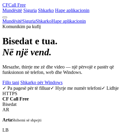
CF
Call Free
Mundësitë
Siguria
Shkarko
Hape aplikacionin
Mundësitë
Siguria
Shkarko
Hape aplikacionin
Komunikim pa kufij
Bisedat e tua.
Në një vend.
Mesazhe, thirrje me zë dhe video — një përvojë e pastër që
funksionon në telefon, web dhe Windows.
Fillo tani
Shkarko për Windows
✓ Pa pagesë për të filluar
✓ Hyrje me numër telefoni
✓ Lidhje
HTTPS
CF
Call Free
Bisedat
AR
Arta
Shihemi së shpejti
LB