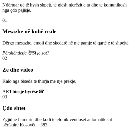
Ndërtuar që të hysh shpejt, të gjesh njerëzit e tu dhe të komunikosh
nga çdo pajisje.
01
Mesazhe në kohë reale
Dërgo mesazhe, emoji dhe skedarë në një pamje të qartë e të shpejtë.
Përshëndetje 👋
Si je sot?
02
Zë dhe video
Kalo nga biseda te thirrja me një prekje.
AR
Thirrje hyrëse
☎
03
Çdo shtet
Zgjidhe flamurin dhe kodi telefonik vendoset automatikisht —
përfshirë Kosovën +383.