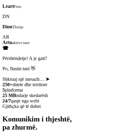
Leart
Foto
DN
Dion
Thirrje
AR
Arta
aktive tani
☎
Përshëndetje! A je gati?
Po, flasim tani 👋
Shkruaj një mesazh…
➤
250+
shtete dhe territore
5
platforma
25 MB
ndarje skedarësh
24/7
qasje nga webi
Gjithçka që të duhet
Komunikim i thjeshtë,
pa zhurmë.