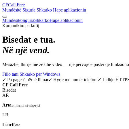
CF
Call Free
Mundësitë
Siguria
Shkarko
Hape aplikacionin
Mundësitë
Siguria
Shkarko
Hape aplikacionin
Komunikim pa kufij
Bisedat e tua.
Në një vend.
Mesazhe, thirrje me zë dhe video — një përvojë e pastër që funksio
Fillo tani
Shkarko për Windows
✓ Pa pagesë për të filluar
✓ Hyrje me numër telefoni
✓ Lidhje HTTP
CF
Call Free
Bisedat
AR
Arta
Shihemi së shpejti
LB
Leart
Foto