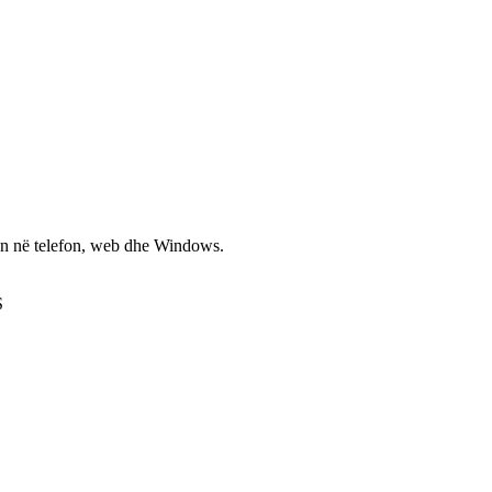
non në telefon, web dhe Windows.
S