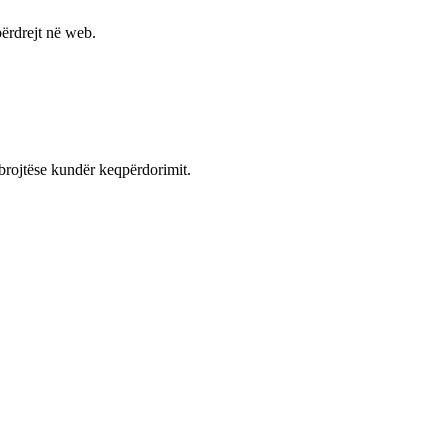
ërdrejt në web.
mbrojtëse kundër keqpërdorimit.