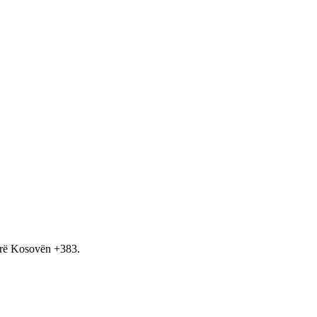
hirë Kosovën +383.