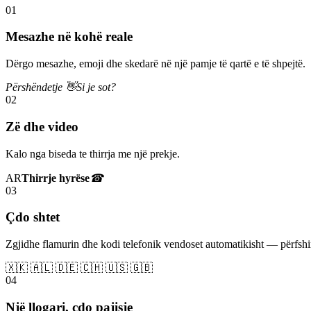
01
Mesazhe në kohë reale
Dërgo mesazhe, emoji dhe skedarë në një pamje të qartë e të shpejtë.
Përshëndetje 👋
Si je sot?
02
Zë dhe video
Kalo nga biseda te thirrja me një prekje.
AR
Thirrje hyrëse
☎
03
Çdo shtet
Zgjidhe flamurin dhe kodi telefonik vendoset automatikisht — përfs
🇽🇰 🇦🇱 🇩🇪 🇨🇭 🇺🇸 🇬🇧
04
Një llogari, çdo pajisje