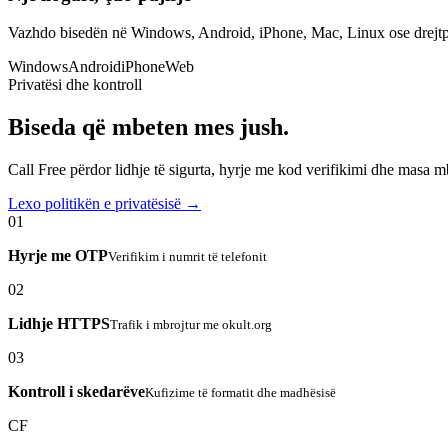
Vazhdo bisedën në Windows, Android, iPhone, Mac, Linux ose drejtp
Windows
Android
iPhone
Web
Privatësi dhe kontroll
Biseda që mbeten mes jush.
Call Free përdor lidhje të sigurta, hyrje me kod verifikimi dhe masa 
Lexo politikën e privatësisë →
01
Hyrje me OTP
Verifikim i numrit të telefonit
02
Lidhje HTTPS
Trafik i mbrojtur me okult.org
03
Kontroll i skedarëve
Kufizime të formatit dhe madhësisë
CF