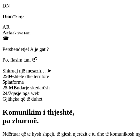
DN
Dion
Thirrje
AR
Arta
aktive tani
☎
Përshëndetje! A je gati?
Po, flasim tani 👋
Shkruaj një mesazh…
➤
250+
shtete dhe territore
5
platforma
25 MB
ndarje skedarësh
24/7
qasje nga webi
Gjithçka që të duhet
Komunikim i thjeshtë,
pa zhurmë.
Ndërtuar që të hysh shpejt, të gjesh njerëzit e tu dhe të komunikosh ng