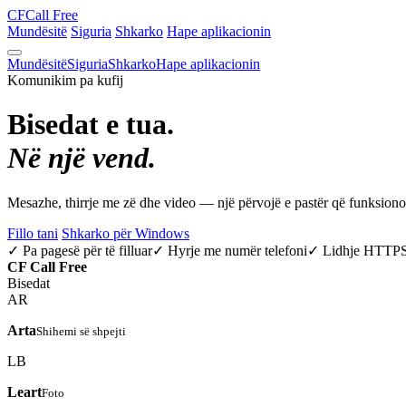
CF
Call Free
Mundësitë
Siguria
Shkarko
Hape aplikacionin
Mundësitë
Siguria
Shkarko
Hape aplikacionin
Komunikim pa kufij
Bisedat e tua.
Në një vend.
Mesazhe, thirrje me zë dhe video — një përvojë e pastër që funksio
Fillo tani
Shkarko për Windows
✓ Pa pagesë për të filluar
✓ Hyrje me numër telefoni
✓ Lidhje HTTP
CF
Call Free
Bisedat
AR
Arta
Shihemi së shpejti
LB
Leart
Foto