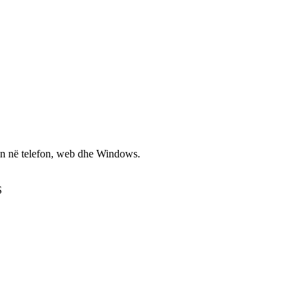
non në telefon, web dhe Windows.
S