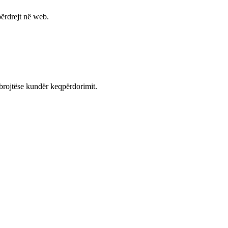
ërdrejt në web.
mbrojtëse kundër keqpërdorimit.