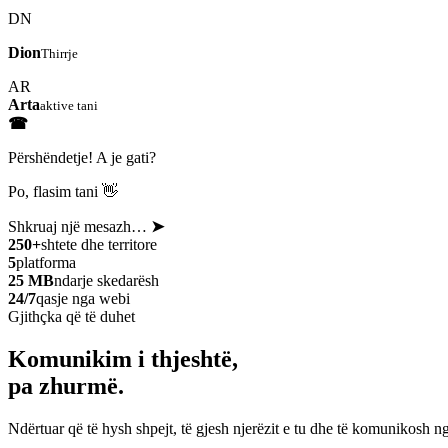
DN
Dion
Thirrje
AR
Arta
aktive tani
☎
Përshëndetje! A je gati?
Po, flasim tani 👋
Shkruaj një mesazh…
➤
250+
shtete dhe territore
5
platforma
25 MB
ndarje skedarësh
24/7
qasje nga webi
Gjithçka që të duhet
Komunikim i thjeshtë,
pa zhurmë.
Ndërtuar që të hysh shpejt, të gjesh njerëzit e tu dhe të komunikosh ng