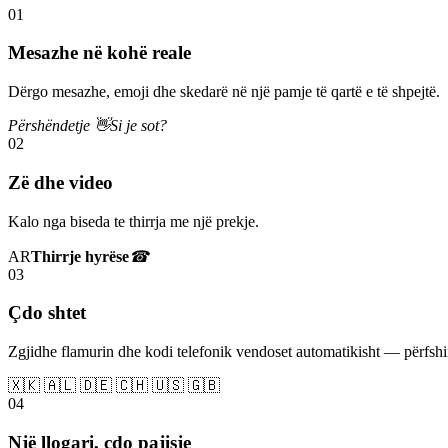
01
Mesazhe në kohë reale
Dërgo mesazhe, emoji dhe skedarë në një pamje të qartë e të shpejtë.
Përshëndetje 👋
Si je sot?
02
Zë dhe video
Kalo nga biseda te thirrja me një prekje.
AR
Thirrje hyrëse
☎
03
Çdo shtet
Zgjidhe flamurin dhe kodi telefonik vendoset automatikisht — përfs
🇽🇰 🇦🇱 🇩🇪 🇨🇭 🇺🇸 🇬🇧
04
Një llogari, çdo pajisje