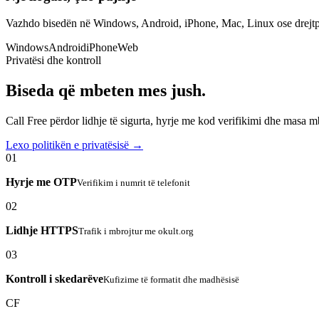
Vazhdo bisedën në Windows, Android, iPhone, Mac, Linux ose drejtp
Windows
Android
iPhone
Web
Privatësi dhe kontroll
Biseda që mbeten mes jush.
Call Free përdor lidhje të sigurta, hyrje me kod verifikimi dhe masa 
Lexo politikën e privatësisë →
01
Hyrje me OTP
Verifikim i numrit të telefonit
02
Lidhje HTTPS
Trafik i mbrojtur me okult.org
03
Kontroll i skedarëve
Kufizime të formatit dhe madhësisë
CF