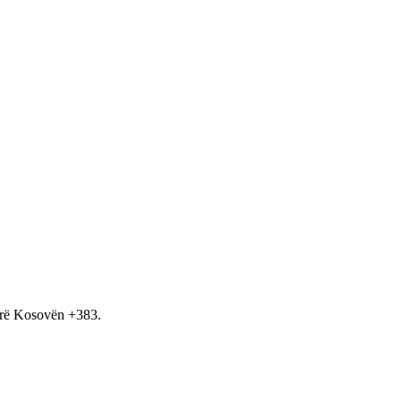
hirë Kosovën +383.