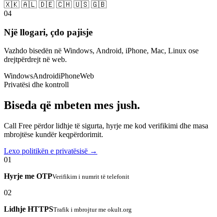
🇽🇰 🇦🇱 🇩🇪 🇨🇭 🇺🇸 🇬🇧
04
Një llogari, çdo pajisje
Vazhdo bisedën në Windows, Android, iPhone, Mac, Linux ose
drejtpërdrejt në web.
Windows
Android
iPhone
Web
Privatësi dhe kontroll
Biseda që mbeten mes jush.
Call Free përdor lidhje të sigurta, hyrje me kod verifikimi dhe masa
mbrojtëse kundër keqpërdorimit.
Lexo politikën e privatësisë →
01
Hyrje me OTP
Verifikim i numrit të telefonit
02
Lidhje HTTPS
Trafik i mbrojtur me okult.org