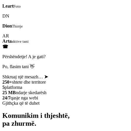
Leart
Foto
DN
Dion
Thirrje
AR
Arta
aktive tani
☎
Përshëndetje! A je gati?
Po, flasim tani 👋
Shkruaj një mesazh…
➤
250+
shtete dhe territore
5
platforma
25 MB
ndarje skedarësh
24/7
qasje nga webi
Gjithçka që të duhet
Komunikim i thjeshtë,
pa zhurmë.