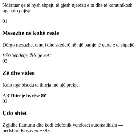
Ndërtuar që të hysh shpejt, të gjesh njerëzit e tu dhe të komunikosh
nga çdo pajisje.
01
Mesazhe në kohë reale
Dërgo mesazhe, emoji dhe skedarë në një pamje të qartë e të shpejtë.
Përshëndetje 👋
Si je sot?
02
Zë dhe video
Kalo nga biseda te thirrja me një prekje.
AR
Thirrje hyrëse
☎
03
Çdo shtet
Zgjidhe flamurin dhe kodi telefonik vendoset automatikisht —
përfshirë Kosovën +383.