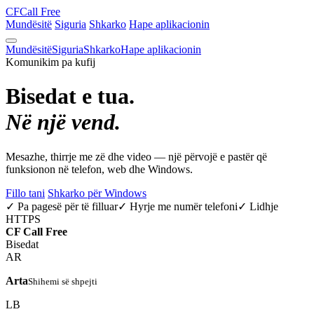
CF
Call Free
Mundësitë
Siguria
Shkarko
Hape aplikacionin
Mundësitë
Siguria
Shkarko
Hape aplikacionin
Komunikim pa kufij
Bisedat e tua.
Në një vend.
Mesazhe, thirrje me zë dhe video — një përvojë e pastër që
funksionon në telefon, web dhe Windows.
Fillo tani
Shkarko për Windows
✓ Pa pagesë për të filluar
✓ Hyrje me numër telefoni
✓ Lidhje
HTTPS
CF
Call Free
Bisedat
AR
Arta
Shihemi së shpejti
LB