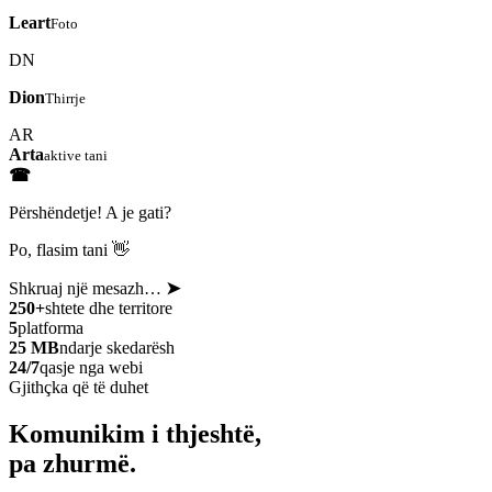
Leart
Foto
DN
Dion
Thirrje
AR
Arta
aktive tani
☎
Përshëndetje! A je gati?
Po, flasim tani 👋
Shkruaj një mesazh…
➤
250+
shtete dhe territore
5
platforma
25 MB
ndarje skedarësh
24/7
qasje nga webi
Gjithçka që të duhet
Komunikim i thjeshtë,
pa zhurmë.