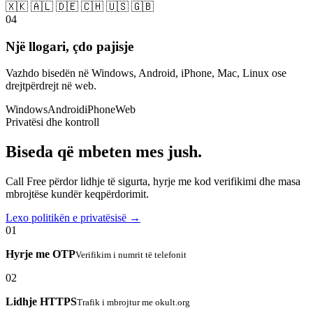
🇽🇰 🇦🇱 🇩🇪 🇨🇭 🇺🇸 🇬🇧
04
Një llogari, çdo pajisje
Vazhdo bisedën në Windows, Android, iPhone, Mac, Linux ose
drejtpërdrejt në web.
Windows
Android
iPhone
Web
Privatësi dhe kontroll
Biseda që mbeten mes jush.
Call Free përdor lidhje të sigurta, hyrje me kod verifikimi dhe masa
mbrojtëse kundër keqpërdorimit.
Lexo politikën e privatësisë →
01
Hyrje me OTP
Verifikim i numrit të telefonit
02
Lidhje HTTPS
Trafik i mbrojtur me okult.org