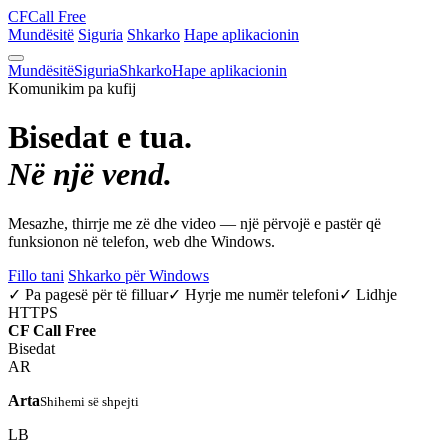
CF
Call Free
Mundësitë
Siguria
Shkarko
Hape aplikacionin
Mundësitë
Siguria
Shkarko
Hape aplikacionin
Komunikim pa kufij
Bisedat e tua.
Në një vend.
Mesazhe, thirrje me zë dhe video — një përvojë e pastër që
funksionon në telefon, web dhe Windows.
Fillo tani
Shkarko për Windows
✓ Pa pagesë për të filluar
✓ Hyrje me numër telefoni
✓ Lidhje
HTTPS
CF
Call Free
Bisedat
AR
Arta
Shihemi së shpejti
LB