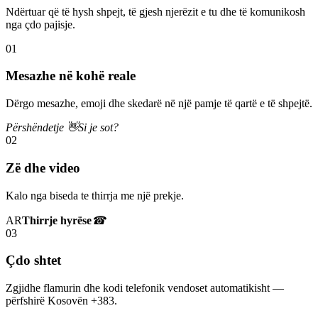
Ndërtuar që të hysh shpejt, të gjesh njerëzit e tu dhe të komunikosh
nga çdo pajisje.
01
Mesazhe në kohë reale
Dërgo mesazhe, emoji dhe skedarë në një pamje të qartë e të shpejtë.
Përshëndetje 👋
Si je sot?
02
Zë dhe video
Kalo nga biseda te thirrja me një prekje.
AR
Thirrje hyrëse
☎
03
Çdo shtet
Zgjidhe flamurin dhe kodi telefonik vendoset automatikisht —
përfshirë Kosovën +383.