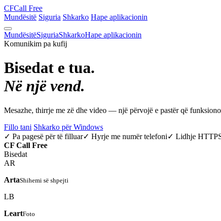
CF
Call Free
Mundësitë
Siguria
Shkarko
Hape aplikacionin
Mundësitë
Siguria
Shkarko
Hape aplikacionin
Komunikim pa kufij
Bisedat e tua.
Në një vend.
Mesazhe, thirrje me zë dhe video — një përvojë e pastër që funksio
Fillo tani
Shkarko për Windows
✓ Pa pagesë për të filluar
✓ Hyrje me numër telefoni
✓ Lidhje HTTP
CF
Call Free
Bisedat
AR
Arta
Shihemi së shpejti
LB
Leart
Foto