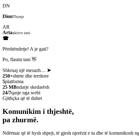
DN
Dion
Thirrje
AR
Arta
aktive tani
☎
Përshëndetje! A je gati?
Po, flasim tani 👋
Shkruaj një mesazh…
➤
250+
shtete dhe territore
5
platforma
25 MB
ndarje skedarësh
24/7
qasje nga webi
Gjithçka që të duhet
Komunikim i thjeshtë,
pa zhurmë.
Ndërtuar që të hysh shpejt, të gjesh njerëzit e tu dhe të komunikosh ng