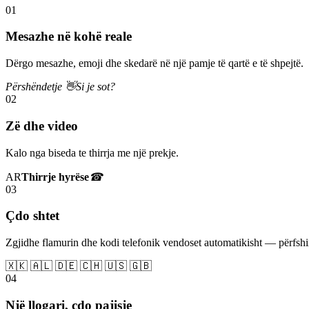
01
Mesazhe në kohë reale
Dërgo mesazhe, emoji dhe skedarë në një pamje të qartë e të shpejtë.
Përshëndetje 👋
Si je sot?
02
Zë dhe video
Kalo nga biseda te thirrja me një prekje.
AR
Thirrje hyrëse
☎
03
Çdo shtet
Zgjidhe flamurin dhe kodi telefonik vendoset automatikisht — përfs
🇽🇰 🇦🇱 🇩🇪 🇨🇭 🇺🇸 🇬🇧
04
Një llogari, çdo pajisje