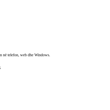
non në telefon, web dhe Windows.
S