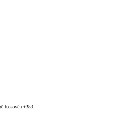
hirë Kosovën +383.