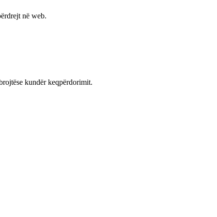
ërdrejt në web.
mbrojtëse kundër keqpërdorimit.