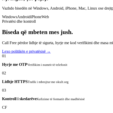
Vazhdo bisedën në Windows, Android, iPhone, Mac, Linux ose drejtp
Windows
Android
iPhone
Web
Privatësi dhe kontroll
Biseda që mbeten mes jush.
Call Free përdor lidhje të sigurta, hyrje me kod verifikimi dhe masa 
Lexo politikën e privatësisë →
01
Hyrje me OTP
Verifikim i numrit të telefonit
02
Lidhje HTTPS
Trafik i mbrojtur me okult.org
03
Kontroll i skedarëve
Kufizime të formatit dhe madhësisë
CF