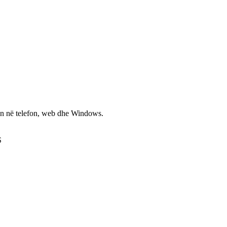
non në telefon, web dhe Windows.
S