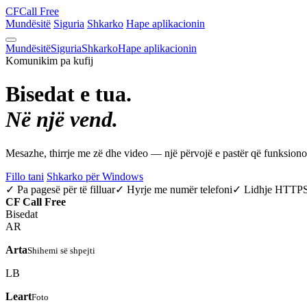
CF
Call Free
Mundësitë
Siguria
Shkarko
Hape aplikacionin
Mundësitë
Siguria
Shkarko
Hape aplikacionin
Komunikim pa kufij
Bisedat e tua.
Në një vend.
Mesazhe, thirrje me zë dhe video — një përvojë e pastër që funksio
Fillo tani
Shkarko për Windows
✓ Pa pagesë për të filluar
✓ Hyrje me numër telefoni
✓ Lidhje HTTP
CF
Call Free
Bisedat
AR
Arta
Shihemi së shpejti
LB
Leart
Foto