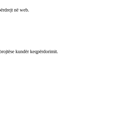
ërdrejt në web.
mbrojtëse kundër keqpërdorimit.