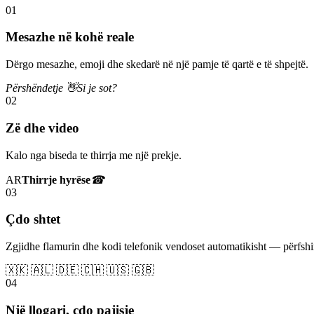
01
Mesazhe në kohë reale
Dërgo mesazhe, emoji dhe skedarë në një pamje të qartë e të shpejtë.
Përshëndetje 👋
Si je sot?
02
Zë dhe video
Kalo nga biseda te thirrja me një prekje.
AR
Thirrje hyrëse
☎
03
Çdo shtet
Zgjidhe flamurin dhe kodi telefonik vendoset automatikisht — përfs
🇽🇰 🇦🇱 🇩🇪 🇨🇭 🇺🇸 🇬🇧
04
Një llogari, çdo pajisje