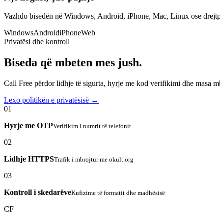
Vazhdo bisedën në Windows, Android, iPhone, Mac, Linux ose drejtp
Windows
Android
iPhone
Web
Privatësi dhe kontroll
Biseda që mbeten mes jush.
Call Free përdor lidhje të sigurta, hyrje me kod verifikimi dhe masa 
Lexo politikën e privatësisë →
01
Hyrje me OTP
Verifikim i numrit të telefonit
02
Lidhje HTTPS
Trafik i mbrojtur me okult.org
03
Kontroll i skedarëve
Kufizime të formatit dhe madhësisë
CF