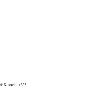
hirë Kosovën +383.