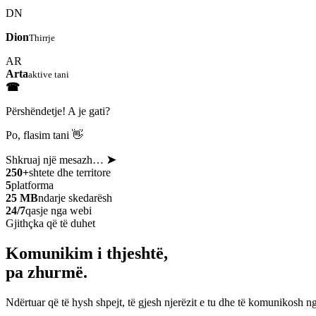
DN
Dion
Thirrje
AR
Arta
aktive tani
☎
Përshëndetje! A je gati?
Po, flasim tani 👋
Shkruaj një mesazh…
➤
250+
shtete dhe territore
5
platforma
25 MB
ndarje skedarësh
24/7
qasje nga webi
Gjithçka që të duhet
Komunikim i thjeshtë,
pa zhurmë.
Ndërtuar që të hysh shpejt, të gjesh njerëzit e tu dhe të komunikosh ng