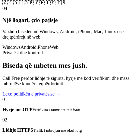
🇽🇰 🇦🇱 🇩🇪 🇨🇭 🇺🇸 🇬🇧
04
Një llogari, çdo pajisje
Vazhdo bisedën në Windows, Android, iPhone, Mac, Linux ose
drejtpërdrejt në web.
Windows
Android
iPhone
Web
Privatësi dhe kontroll
Biseda që mbeten mes jush.
Call Free përdor lidhje të sigurta, hyrje me kod verifikimi dhe masa
mbrojtëse kundër keqpërdorimit.
Lexo politikën e privatësisë →
01
Hyrje me OTP
Verifikim i numrit të telefonit
02
Lidhje HTTPS
Trafik i mbrojtur me okult.org