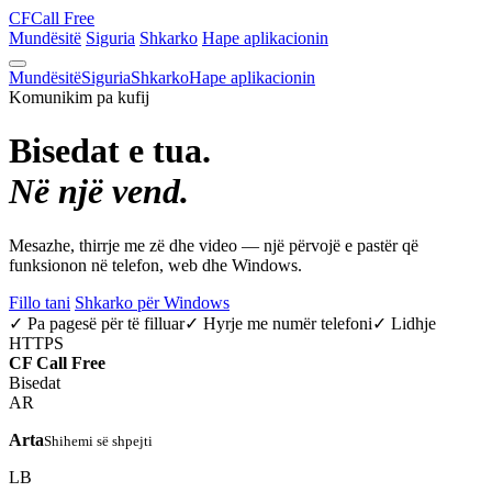
CF
Call Free
Mundësitë
Siguria
Shkarko
Hape aplikacionin
Mundësitë
Siguria
Shkarko
Hape aplikacionin
Komunikim pa kufij
Bisedat e tua.
Në një vend.
Mesazhe, thirrje me zë dhe video — një përvojë e pastër që
funksionon në telefon, web dhe Windows.
Fillo tani
Shkarko për Windows
✓ Pa pagesë për të filluar
✓ Hyrje me numër telefoni
✓ Lidhje
HTTPS
CF
Call Free
Bisedat
AR
Arta
Shihemi së shpejti
LB