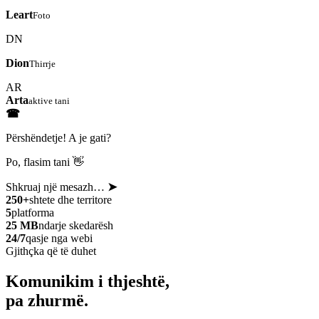
Leart
Foto
DN
Dion
Thirrje
AR
Arta
aktive tani
☎
Përshëndetje! A je gati?
Po, flasim tani 👋
Shkruaj një mesazh…
➤
250+
shtete dhe territore
5
platforma
25 MB
ndarje skedarësh
24/7
qasje nga webi
Gjithçka që të duhet
Komunikim i thjeshtë,
pa zhurmë.