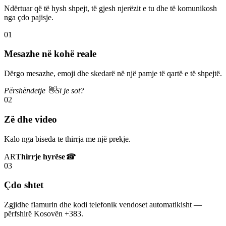
Ndërtuar që të hysh shpejt, të gjesh njerëzit e tu dhe të komunikosh
nga çdo pajisje.
01
Mesazhe në kohë reale
Dërgo mesazhe, emoji dhe skedarë në një pamje të qartë e të shpejtë.
Përshëndetje 👋
Si je sot?
02
Zë dhe video
Kalo nga biseda te thirrja me një prekje.
AR
Thirrje hyrëse
☎
03
Çdo shtet
Zgjidhe flamurin dhe kodi telefonik vendoset automatikisht —
përfshirë Kosovën +383.