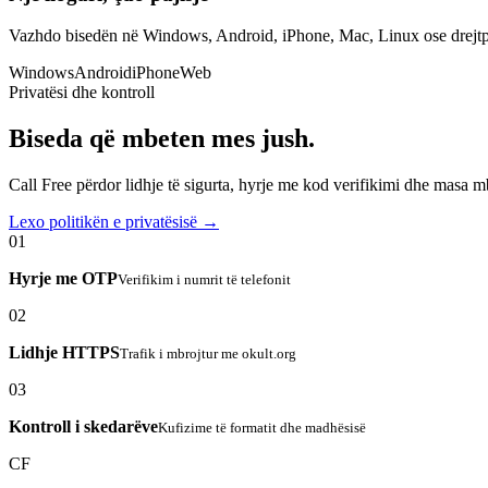
Vazhdo bisedën në Windows, Android, iPhone, Mac, Linux ose drejtp
Windows
Android
iPhone
Web
Privatësi dhe kontroll
Biseda që mbeten mes jush.
Call Free përdor lidhje të sigurta, hyrje me kod verifikimi dhe masa 
Lexo politikën e privatësisë →
01
Hyrje me OTP
Verifikim i numrit të telefonit
02
Lidhje HTTPS
Trafik i mbrojtur me okult.org
03
Kontroll i skedarëve
Kufizime të formatit dhe madhësisë
CF