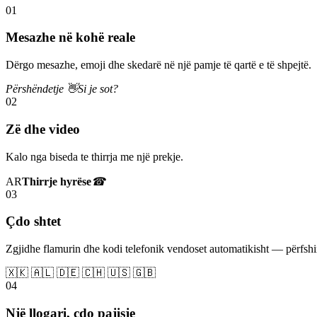
01
Mesazhe në kohë reale
Dërgo mesazhe, emoji dhe skedarë në një pamje të qartë e të shpejtë.
Përshëndetje 👋
Si je sot?
02
Zë dhe video
Kalo nga biseda te thirrja me një prekje.
AR
Thirrje hyrëse
☎
03
Çdo shtet
Zgjidhe flamurin dhe kodi telefonik vendoset automatikisht — përfs
🇽🇰 🇦🇱 🇩🇪 🇨🇭 🇺🇸 🇬🇧
04
Një llogari, çdo pajisje