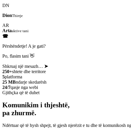
DN
Dion
Thirrje
AR
Arta
aktive tani
☎
Përshëndetje! A je gati?
Po, flasim tani 👋
Shkruaj një mesazh…
➤
250+
shtete dhe territore
5
platforma
25 MB
ndarje skedarësh
24/7
qasje nga webi
Gjithçka që të duhet
Komunikim i thjeshtë,
pa zhurmë.
Ndërtuar që të hysh shpejt, të gjesh njerëzit e tu dhe të komunikosh ng