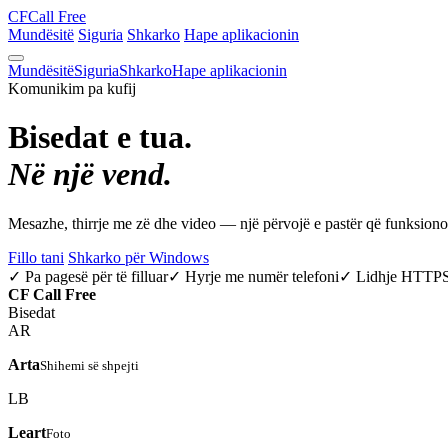
CF
Call Free
Mundësitë
Siguria
Shkarko
Hape aplikacionin
Mundësitë
Siguria
Shkarko
Hape aplikacionin
Komunikim pa kufij
Bisedat e tua.
Në një vend.
Mesazhe, thirrje me zë dhe video — një përvojë e pastër që funksio
Fillo tani
Shkarko për Windows
✓ Pa pagesë për të filluar
✓ Hyrje me numër telefoni
✓ Lidhje HTTP
CF
Call Free
Bisedat
AR
Arta
Shihemi së shpejti
LB
Leart
Foto