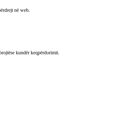
ërdrejt në web.
mbrojtëse kundër keqpërdorimit.