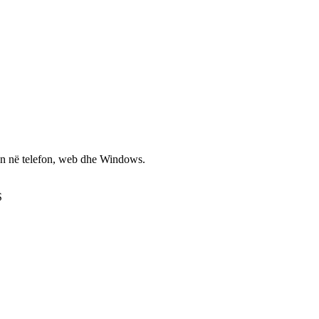
non në telefon, web dhe Windows.
S