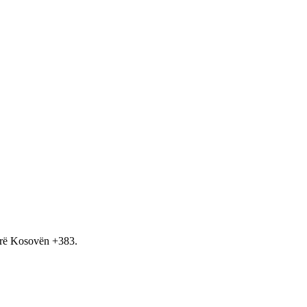
hirë Kosovën +383.