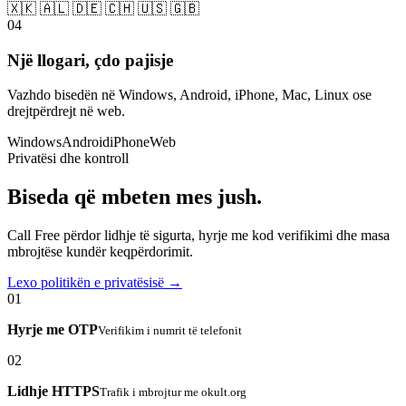
🇽🇰 🇦🇱 🇩🇪 🇨🇭 🇺🇸 🇬🇧
04
Një llogari, çdo pajisje
Vazhdo bisedën në Windows, Android, iPhone, Mac, Linux ose
drejtpërdrejt në web.
Windows
Android
iPhone
Web
Privatësi dhe kontroll
Biseda që mbeten mes jush.
Call Free përdor lidhje të sigurta, hyrje me kod verifikimi dhe masa
mbrojtëse kundër keqpërdorimit.
Lexo politikën e privatësisë →
01
Hyrje me OTP
Verifikim i numrit të telefonit
02
Lidhje HTTPS
Trafik i mbrojtur me okult.org