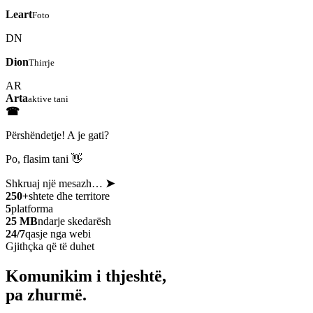
Leart
Foto
DN
Dion
Thirrje
AR
Arta
aktive tani
☎
Përshëndetje! A je gati?
Po, flasim tani 👋
Shkruaj një mesazh…
➤
250+
shtete dhe territore
5
platforma
25 MB
ndarje skedarësh
24/7
qasje nga webi
Gjithçka që të duhet
Komunikim i thjeshtë,
pa zhurmë.