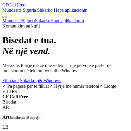
CF
Call Free
Mundësitë
Siguria
Shkarko
Hape aplikacionin
Mundësitë
Siguria
Shkarko
Hape aplikacionin
Komunikim pa kufij
Bisedat e tua.
Në një vend.
Mesazhe, thirrje me zë dhe video — një përvojë e pastër që
funksionon në telefon, web dhe Windows.
Fillo tani
Shkarko për Windows
✓ Pa pagesë për të filluar
✓ Hyrje me numër telefoni
✓ Lidhje
HTTPS
CF
Call Free
Bisedat
AR
Arta
Shihemi së shpejti
LB