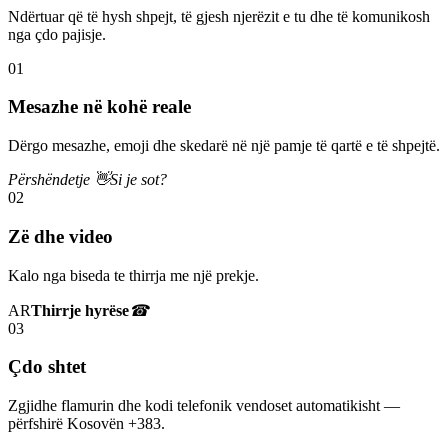
Ndërtuar që të hysh shpejt, të gjesh njerëzit e tu dhe të komunikosh
nga çdo pajisje.
01
Mesazhe në kohë reale
Dërgo mesazhe, emoji dhe skedarë në një pamje të qartë e të shpejtë.
Përshëndetje 👋
Si je sot?
02
Zë dhe video
Kalo nga biseda te thirrja me një prekje.
AR
Thirrje hyrëse
☎
03
Çdo shtet
Zgjidhe flamurin dhe kodi telefonik vendoset automatikisht —
përfshirë Kosovën +383.