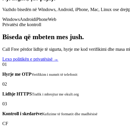
Vazhdo bisedën në Windows, Android, iPhone, Mac, Linux ose drejtp
Windows
Android
iPhone
Web
Privatësi dhe kontroll
Biseda që mbeten mes jush.
Call Free përdor lidhje të sigurta, hyrje me kod verifikimi dhe masa 
Lexo politikën e privatësisë →
01
Hyrje me OTP
Verifikim i numrit të telefonit
02
Lidhje HTTPS
Trafik i mbrojtur me okult.org
03
Kontroll i skedarëve
Kufizime të formatit dhe madhësisë
CF