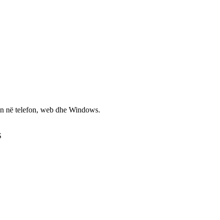
non në telefon, web dhe Windows.
S