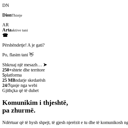
DN
Dion
Thirrje
AR
Arta
aktive tani
☎
Përshëndetje! A je gati?
Po, flasim tani 👋
Shkruaj një mesazh…
➤
250+
shtete dhe territore
5
platforma
25 MB
ndarje skedarësh
24/7
qasje nga webi
Gjithçka që të duhet
Komunikim i thjeshtë,
pa zhurmë.
Ndërtuar që të hysh shpejt, të gjesh njerëzit e tu dhe të komunikosh ng