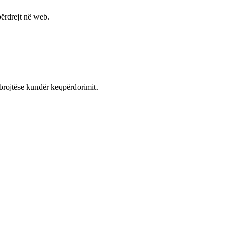
ërdrejt në web.
mbrojtëse kundër keqpërdorimit.