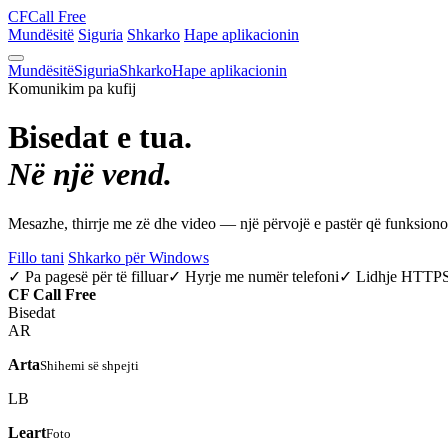
CF
Call Free
Mundësitë
Siguria
Shkarko
Hape aplikacionin
Mundësitë
Siguria
Shkarko
Hape aplikacionin
Komunikim pa kufij
Bisedat e tua.
Në një vend.
Mesazhe, thirrje me zë dhe video — një përvojë e pastër që funksio
Fillo tani
Shkarko për Windows
✓ Pa pagesë për të filluar
✓ Hyrje me numër telefoni
✓ Lidhje HTTP
CF
Call Free
Bisedat
AR
Arta
Shihemi së shpejti
LB
Leart
Foto