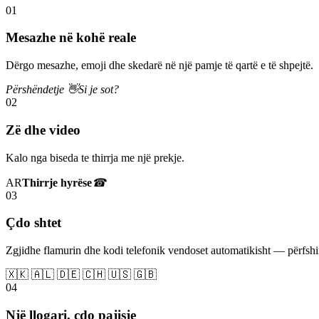
01
Mesazhe në kohë reale
Dërgo mesazhe, emoji dhe skedarë në një pamje të qartë e të shpejtë.
Përshëndetje 👋
Si je sot?
02
Zë dhe video
Kalo nga biseda te thirrja me një prekje.
AR
Thirrje hyrëse
☎
03
Çdo shtet
Zgjidhe flamurin dhe kodi telefonik vendoset automatikisht — përfs
🇽🇰 🇦🇱 🇩🇪 🇨🇭 🇺🇸 🇬🇧
04
Një llogari, çdo pajisje