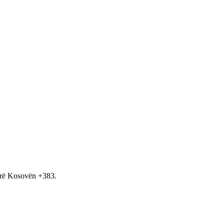
hirë Kosovën +383.