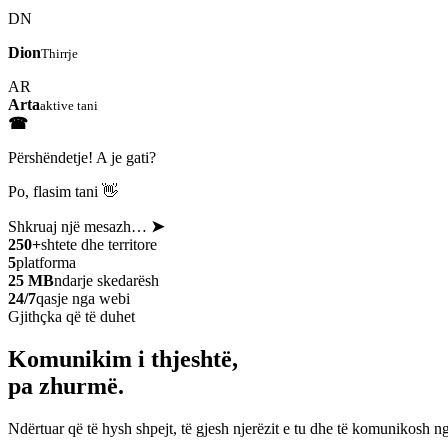
DN
Dion
Thirrje
AR
Arta
aktive tani
☎
Përshëndetje! A je gati?
Po, flasim tani 👋
Shkruaj një mesazh…
➤
250+
shtete dhe territore
5
platforma
25 MB
ndarje skedarësh
24/7
qasje nga webi
Gjithçka që të duhet
Komunikim i thjeshtë,
pa zhurmë.
Ndërtuar që të hysh shpejt, të gjesh njerëzit e tu dhe të komunikosh ng