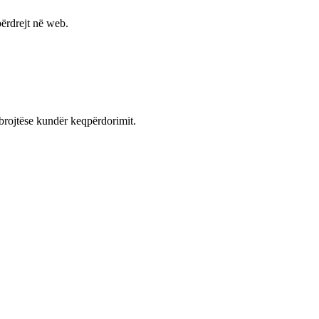
ërdrejt në web.
mbrojtëse kundër keqpërdorimit.