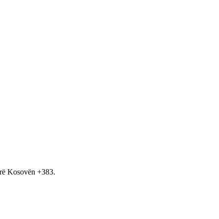
hirë Kosovën +383.