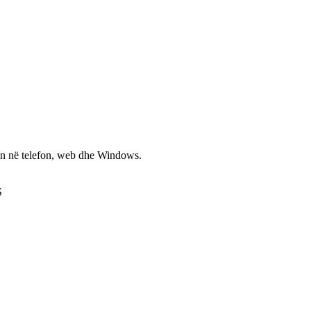
non në telefon, web dhe Windows.
S