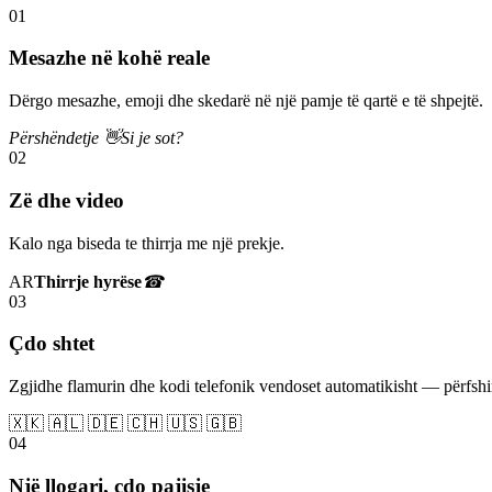
01
Mesazhe në kohë reale
Dërgo mesazhe, emoji dhe skedarë në një pamje të qartë e të shpejtë.
Përshëndetje 👋
Si je sot?
02
Zë dhe video
Kalo nga biseda te thirrja me një prekje.
AR
Thirrje hyrëse
☎
03
Çdo shtet
Zgjidhe flamurin dhe kodi telefonik vendoset automatikisht — përfs
🇽🇰 🇦🇱 🇩🇪 🇨🇭 🇺🇸 🇬🇧
04
Një llogari, çdo pajisje