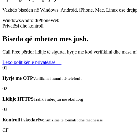
Vazhdo bisedën në Windows, Android, iPhone, Mac, Linux ose drejtp
Windows
Android
iPhone
Web
Privatësi dhe kontroll
Biseda që mbeten mes jush.
Call Free përdor lidhje të sigurta, hyrje me kod verifikimi dhe masa 
Lexo politikën e privatësisë →
01
Hyrje me OTP
Verifikim i numrit të telefonit
02
Lidhje HTTPS
Trafik i mbrojtur me okult.org
03
Kontroll i skedarëve
Kufizime të formatit dhe madhësisë
CF