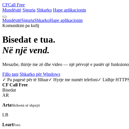
CF
Call Free
Mundësitë
Siguria
Shkarko
Hape aplikacionin
Mundësitë
Siguria
Shkarko
Hape aplikacionin
Komunikim pa kufij
Bisedat e tua.
Në një vend.
Mesazhe, thirrje me zë dhe video — një përvojë e pastër që funksio
Fillo tani
Shkarko për Windows
✓ Pa pagesë për të filluar
✓ Hyrje me numër telefoni
✓ Lidhje HTTP
CF
Call Free
Bisedat
AR
Arta
Shihemi së shpejti
LB
Leart
Foto