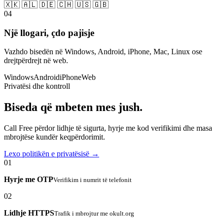
🇽🇰 🇦🇱 🇩🇪 🇨🇭 🇺🇸 🇬🇧
04
Një llogari, çdo pajisje
Vazhdo bisedën në Windows, Android, iPhone, Mac, Linux ose
drejtpërdrejt në web.
Windows
Android
iPhone
Web
Privatësi dhe kontroll
Biseda që mbeten mes jush.
Call Free përdor lidhje të sigurta, hyrje me kod verifikimi dhe masa
mbrojtëse kundër keqpërdorimit.
Lexo politikën e privatësisë →
01
Hyrje me OTP
Verifikim i numrit të telefonit
02
Lidhje HTTPS
Trafik i mbrojtur me okult.org