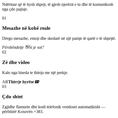
Ndërtuar që të hysh shpejt, të gjesh njerëzit e tu dhe të komunikosh
nga çdo pajisje.
01
Mesazhe në kohë reale
Dërgo mesazhe, emoji dhe skedarë në një pamje të qartë e të shpejtë.
Përshëndetje 👋
Si je sot?
02
Zë dhe video
Kalo nga biseda te thirrja me një prekje.
AR
Thirrje hyrëse
☎
03
Çdo shtet
Zgjidhe flamurin dhe kodi telefonik vendoset automatikisht —
përfshirë Kosovën +383.