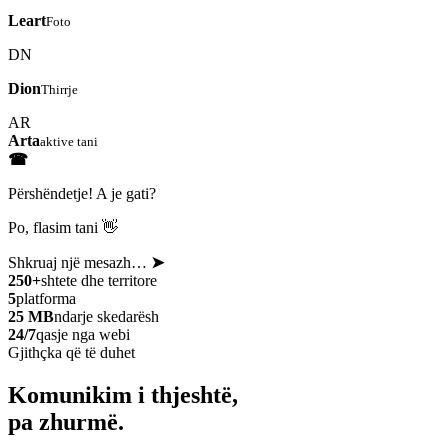
Leart
Foto
DN
Dion
Thirrje
AR
Arta
aktive tani
☎
Përshëndetje! A je gati?
Po, flasim tani 👋
Shkruaj një mesazh…
➤
250+
shtete dhe territore
5
platforma
25 MB
ndarje skedarësh
24/7
qasje nga webi
Gjithçka që të duhet
Komunikim i thjeshtë,
pa zhurmë.