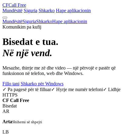
CF
Call Free
Mundësitë
Siguria
Shkarko
Hape aplikacionin
Mundësitë
Siguria
Shkarko
Hape aplikacionin
Komunikim pa kufij
Bisedat e tua.
Në një vend.
Mesazhe, thirrje me zë dhe video — një përvojë e pastër që
funksionon në telefon, web dhe Windows.
Fillo tani
Shkarko për Windows
✓ Pa pagesë për të filluar
✓ Hyrje me numër telefoni
✓ Lidhje
HTTPS
CF
Call Free
Bisedat
AR
Arta
Shihemi së shpejti
LB