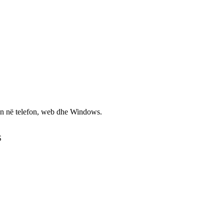
non në telefon, web dhe Windows.
S