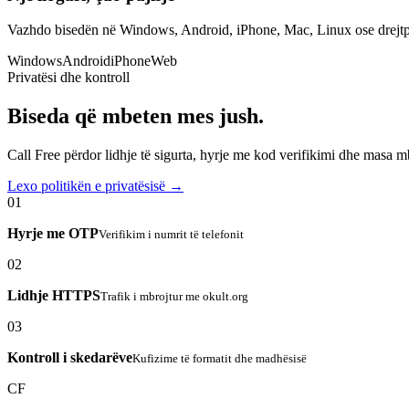
Vazhdo bisedën në Windows, Android, iPhone, Mac, Linux ose drejtp
Windows
Android
iPhone
Web
Privatësi dhe kontroll
Biseda që mbeten mes jush.
Call Free përdor lidhje të sigurta, hyrje me kod verifikimi dhe masa 
Lexo politikën e privatësisë →
01
Hyrje me OTP
Verifikim i numrit të telefonit
02
Lidhje HTTPS
Trafik i mbrojtur me okult.org
03
Kontroll i skedarëve
Kufizime të formatit dhe madhësisë
CF