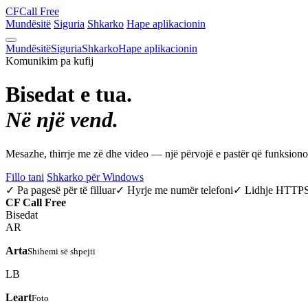
CF
Call Free
Mundësitë
Siguria
Shkarko
Hape aplikacionin
Mundësitë
Siguria
Shkarko
Hape aplikacionin
Komunikim pa kufij
Bisedat e tua.
Në një vend.
Mesazhe, thirrje me zë dhe video — një përvojë e pastër që funksio
Fillo tani
Shkarko për Windows
✓ Pa pagesë për të filluar
✓ Hyrje me numër telefoni
✓ Lidhje HTTP
CF
Call Free
Bisedat
AR
Arta
Shihemi së shpejti
LB
Leart
Foto