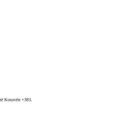
hirë Kosovën +383.