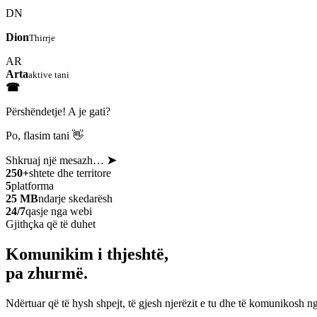
DN
Dion
Thirrje
AR
Arta
aktive tani
☎
Përshëndetje! A je gati?
Po, flasim tani 👋
Shkruaj një mesazh…
➤
250+
shtete dhe territore
5
platforma
25 MB
ndarje skedarësh
24/7
qasje nga webi
Gjithçka që të duhet
Komunikim i thjeshtë,
pa zhurmë.
Ndërtuar që të hysh shpejt, të gjesh njerëzit e tu dhe të komunikosh ng