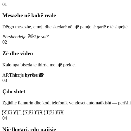
01
Mesazhe në kohë reale
Dërgo mesazhe, emoji dhe skedarë në një pamje të qartë e të shpejtë.
Përshëndetje 👋
Si je sot?
02
Zë dhe video
Kalo nga biseda te thirrja me një prekje.
AR
Thirrje hyrëse
☎
03
Çdo shtet
Zgjidhe flamurin dhe kodi telefonik vendoset automatikisht — përfs
🇽🇰 🇦🇱 🇩🇪 🇨🇭 🇺🇸 🇬🇧
04
Një llogari, çdo pajisje