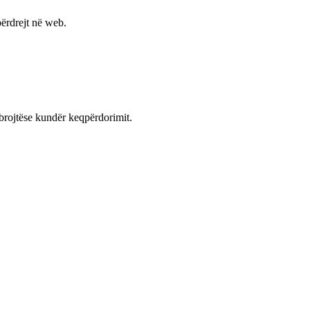
ërdrejt në web.
mbrojtëse kundër keqpërdorimit.