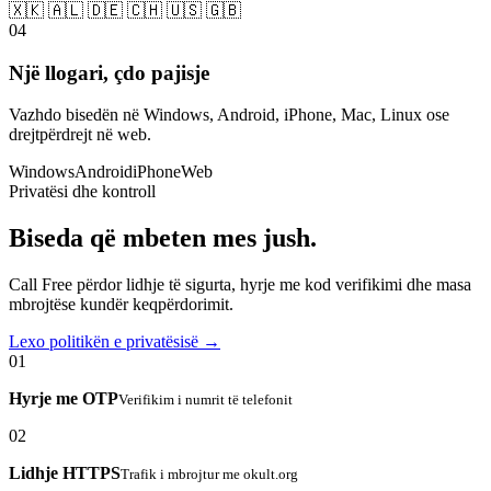
🇽🇰 🇦🇱 🇩🇪 🇨🇭 🇺🇸 🇬🇧
04
Një llogari, çdo pajisje
Vazhdo bisedën në Windows, Android, iPhone, Mac, Linux ose
drejtpërdrejt në web.
Windows
Android
iPhone
Web
Privatësi dhe kontroll
Biseda që mbeten mes jush.
Call Free përdor lidhje të sigurta, hyrje me kod verifikimi dhe masa
mbrojtëse kundër keqpërdorimit.
Lexo politikën e privatësisë →
01
Hyrje me OTP
Verifikim i numrit të telefonit
02
Lidhje HTTPS
Trafik i mbrojtur me okult.org