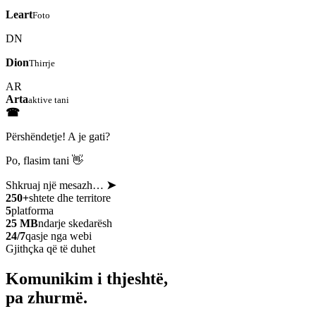
Leart
Foto
DN
Dion
Thirrje
AR
Arta
aktive tani
☎
Përshëndetje! A je gati?
Po, flasim tani 👋
Shkruaj një mesazh…
➤
250+
shtete dhe territore
5
platforma
25 MB
ndarje skedarësh
24/7
qasje nga webi
Gjithçka që të duhet
Komunikim i thjeshtë,
pa zhurmë.