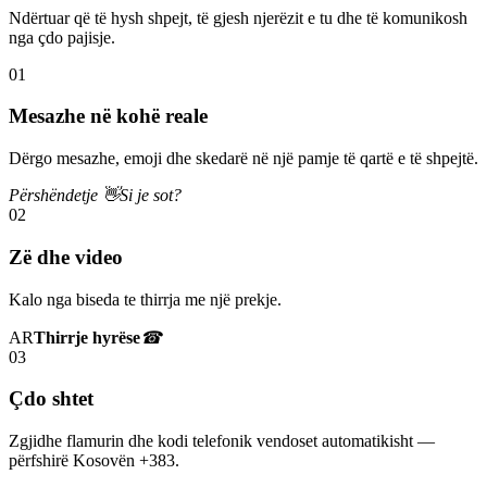
Ndërtuar që të hysh shpejt, të gjesh njerëzit e tu dhe të komunikosh
nga çdo pajisje.
01
Mesazhe në kohë reale
Dërgo mesazhe, emoji dhe skedarë në një pamje të qartë e të shpejtë.
Përshëndetje 👋
Si je sot?
02
Zë dhe video
Kalo nga biseda te thirrja me një prekje.
AR
Thirrje hyrëse
☎
03
Çdo shtet
Zgjidhe flamurin dhe kodi telefonik vendoset automatikisht —
përfshirë Kosovën +383.