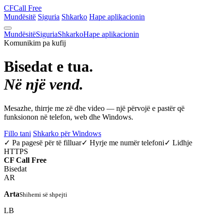
CF
Call Free
Mundësitë
Siguria
Shkarko
Hape aplikacionin
Mundësitë
Siguria
Shkarko
Hape aplikacionin
Komunikim pa kufij
Bisedat e tua.
Në një vend.
Mesazhe, thirrje me zë dhe video — një përvojë e pastër që
funksionon në telefon, web dhe Windows.
Fillo tani
Shkarko për Windows
✓ Pa pagesë për të filluar
✓ Hyrje me numër telefoni
✓ Lidhje
HTTPS
CF
Call Free
Bisedat
AR
Arta
Shihemi së shpejti
LB