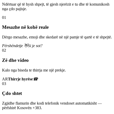
Ndërtuar që të hysh shpejt, të gjesh njerëzit e tu dhe të komunikosh
nga çdo pajisje.
01
Mesazhe në kohë reale
Dërgo mesazhe, emoji dhe skedarë në një pamje të qartë e të shpejtë.
Përshëndetje 👋
Si je sot?
02
Zë dhe video
Kalo nga biseda te thirrja me një prekje.
AR
Thirrje hyrëse
☎
03
Çdo shtet
Zgjidhe flamurin dhe kodi telefonik vendoset automatikisht —
përfshirë Kosovën +383.