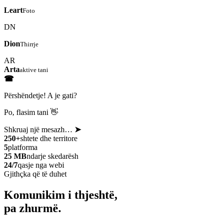
Leart
Foto
DN
Dion
Thirrje
AR
Arta
aktive tani
☎
Përshëndetje! A je gati?
Po, flasim tani 👋
Shkruaj një mesazh…
➤
250+
shtete dhe territore
5
platforma
25 MB
ndarje skedarësh
24/7
qasje nga webi
Gjithçka që të duhet
Komunikim i thjeshtë,
pa zhurmë.