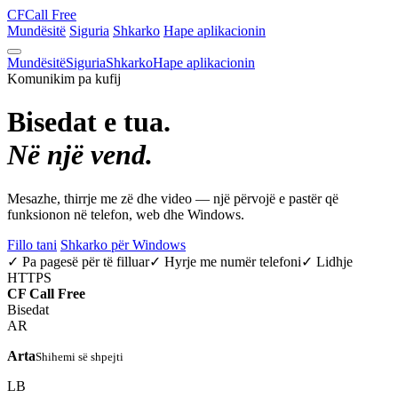
CF
Call Free
Mundësitë
Siguria
Shkarko
Hape aplikacionin
Mundësitë
Siguria
Shkarko
Hape aplikacionin
Komunikim pa kufij
Bisedat e tua.
Në një vend.
Mesazhe, thirrje me zë dhe video — një përvojë e pastër që
funksionon në telefon, web dhe Windows.
Fillo tani
Shkarko për Windows
✓ Pa pagesë për të filluar
✓ Hyrje me numër telefoni
✓ Lidhje
HTTPS
CF
Call Free
Bisedat
AR
Arta
Shihemi së shpejti
LB