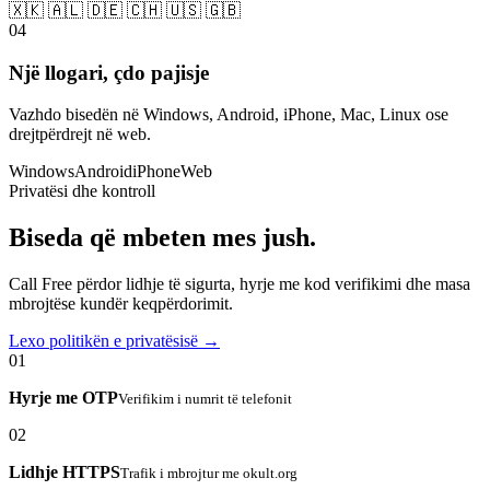
🇽🇰 🇦🇱 🇩🇪 🇨🇭 🇺🇸 🇬🇧
04
Një llogari, çdo pajisje
Vazhdo bisedën në Windows, Android, iPhone, Mac, Linux ose
drejtpërdrejt në web.
Windows
Android
iPhone
Web
Privatësi dhe kontroll
Biseda që mbeten mes jush.
Call Free përdor lidhje të sigurta, hyrje me kod verifikimi dhe masa
mbrojtëse kundër keqpërdorimit.
Lexo politikën e privatësisë →
01
Hyrje me OTP
Verifikim i numrit të telefonit
02
Lidhje HTTPS
Trafik i mbrojtur me okult.org