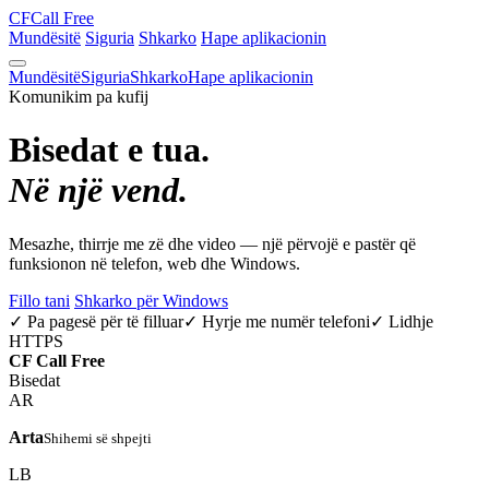
CF
Call Free
Mundësitë
Siguria
Shkarko
Hape aplikacionin
Mundësitë
Siguria
Shkarko
Hape aplikacionin
Komunikim pa kufij
Bisedat e tua.
Në një vend.
Mesazhe, thirrje me zë dhe video — një përvojë e pastër që
funksionon në telefon, web dhe Windows.
Fillo tani
Shkarko për Windows
✓ Pa pagesë për të filluar
✓ Hyrje me numër telefoni
✓ Lidhje
HTTPS
CF
Call Free
Bisedat
AR
Arta
Shihemi së shpejti
LB