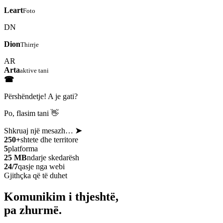
Leart
Foto
DN
Dion
Thirrje
AR
Arta
aktive tani
☎
Përshëndetje! A je gati?
Po, flasim tani 👋
Shkruaj një mesazh…
➤
250+
shtete dhe territore
5
platforma
25 MB
ndarje skedarësh
24/7
qasje nga webi
Gjithçka që të duhet
Komunikim i thjeshtë,
pa zhurmë.