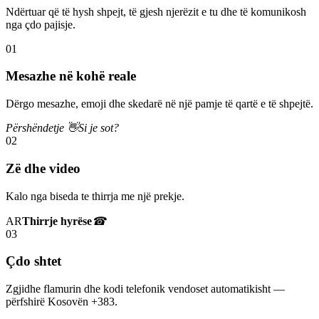
Ndërtuar që të hysh shpejt, të gjesh njerëzit e tu dhe të komunikosh
nga çdo pajisje.
01
Mesazhe në kohë reale
Dërgo mesazhe, emoji dhe skedarë në një pamje të qartë e të shpejtë.
Përshëndetje 👋
Si je sot?
02
Zë dhe video
Kalo nga biseda te thirrja me një prekje.
AR
Thirrje hyrëse
☎
03
Çdo shtet
Zgjidhe flamurin dhe kodi telefonik vendoset automatikisht —
përfshirë Kosovën +383.