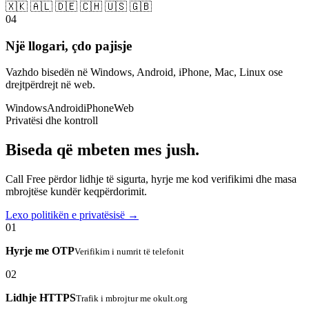
🇽🇰 🇦🇱 🇩🇪 🇨🇭 🇺🇸 🇬🇧
04
Një llogari, çdo pajisje
Vazhdo bisedën në Windows, Android, iPhone, Mac, Linux ose
drejtpërdrejt në web.
Windows
Android
iPhone
Web
Privatësi dhe kontroll
Biseda që mbeten mes jush.
Call Free përdor lidhje të sigurta, hyrje me kod verifikimi dhe masa
mbrojtëse kundër keqpërdorimit.
Lexo politikën e privatësisë →
01
Hyrje me OTP
Verifikim i numrit të telefonit
02
Lidhje HTTPS
Trafik i mbrojtur me okult.org