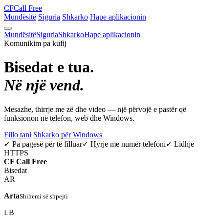
CF
Call Free
Mundësitë
Siguria
Shkarko
Hape aplikacionin
Mundësitë
Siguria
Shkarko
Hape aplikacionin
Komunikim pa kufij
Bisedat e tua.
Në një vend.
Mesazhe, thirrje me zë dhe video — një përvojë e pastër që
funksionon në telefon, web dhe Windows.
Fillo tani
Shkarko për Windows
✓ Pa pagesë për të filluar
✓ Hyrje me numër telefoni
✓ Lidhje
HTTPS
CF
Call Free
Bisedat
AR
Arta
Shihemi së shpejti
LB