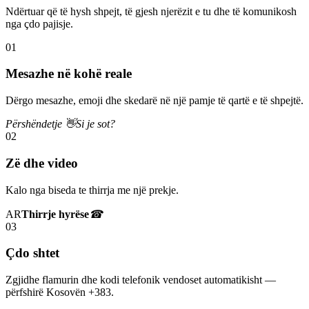
Ndërtuar që të hysh shpejt, të gjesh njerëzit e tu dhe të komunikosh
nga çdo pajisje.
01
Mesazhe në kohë reale
Dërgo mesazhe, emoji dhe skedarë në një pamje të qartë e të shpejtë.
Përshëndetje 👋
Si je sot?
02
Zë dhe video
Kalo nga biseda te thirrja me një prekje.
AR
Thirrje hyrëse
☎
03
Çdo shtet
Zgjidhe flamurin dhe kodi telefonik vendoset automatikisht —
përfshirë Kosovën +383.