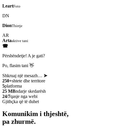
Leart
Foto
DN
Dion
Thirrje
AR
Arta
aktive tani
☎
Përshëndetje! A je gati?
Po, flasim tani 👋
Shkruaj një mesazh…
➤
250+
shtete dhe territore
5
platforma
25 MB
ndarje skedarësh
24/7
qasje nga webi
Gjithçka që të duhet
Komunikim i thjeshtë,
pa zhurmë.