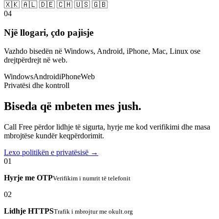
🇽🇰 🇦🇱 🇩🇪 🇨🇭 🇺🇸 🇬🇧
04
Një llogari, çdo pajisje
Vazhdo bisedën në Windows, Android, iPhone, Mac, Linux ose
drejtpërdrejt në web.
Windows
Android
iPhone
Web
Privatësi dhe kontroll
Biseda që mbeten mes jush.
Call Free përdor lidhje të sigurta, hyrje me kod verifikimi dhe masa
mbrojtëse kundër keqpërdorimit.
Lexo politikën e privatësisë →
01
Hyrje me OTP
Verifikim i numrit të telefonit
02
Lidhje HTTPS
Trafik i mbrojtur me okult.org