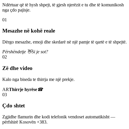
Ndërtuar që të hysh shpejt, të gjesh njerëzit e tu dhe të komunikosh
nga çdo pajisje.
01
Mesazhe në kohë reale
Dërgo mesazhe, emoji dhe skedarë në një pamje të qartë e të shpejtë.
Përshëndetje 👋
Si je sot?
02
Zë dhe video
Kalo nga biseda te thirrja me një prekje.
AR
Thirrje hyrëse
☎
03
Çdo shtet
Zgjidhe flamurin dhe kodi telefonik vendoset automatikisht —
përfshirë Kosovën +383.