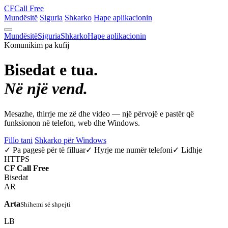
CF
Call Free
Mundësitë
Siguria
Shkarko
Hape aplikacionin
Mundësitë
Siguria
Shkarko
Hape aplikacionin
Komunikim pa kufij
Bisedat e tua.
Në një vend.
Mesazhe, thirrje me zë dhe video — një përvojë e pastër që
funksionon në telefon, web dhe Windows.
Fillo tani
Shkarko për Windows
✓ Pa pagesë për të filluar
✓ Hyrje me numër telefoni
✓ Lidhje
HTTPS
CF
Call Free
Bisedat
AR
Arta
Shihemi së shpejti
LB