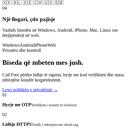
🇽🇰 🇦🇱 🇩🇪 🇨🇭 🇺🇸 🇬🇧
04
Një llogari, çdo pajisje
Vazhdo bisedën në Windows, Android, iPhone, Mac, Linux ose
drejtpërdrejt në web.
Windows
Android
iPhone
Web
Privatësi dhe kontroll
Biseda që mbeten mes jush.
Call Free përdor lidhje të sigurta, hyrje me kod verifikimi dhe masa
mbrojtëse kundër keqpërdorimit.
Lexo politikën e privatësisë →
01
Hyrje me OTP
Verifikim i numrit të telefonit
02
Lidhje HTTPS
Trafik i mbrojtur me okult.org