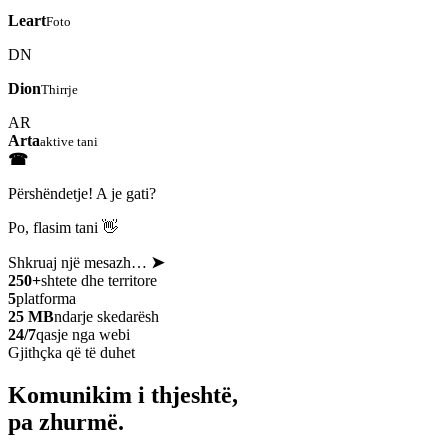
Leart
Foto
DN
Dion
Thirrje
AR
Arta
aktive tani
☎
Përshëndetje! A je gati?
Po, flasim tani 👋
Shkruaj një mesazh…
➤
250+
shtete dhe territore
5
platforma
25 MB
ndarje skedarësh
24/7
qasje nga webi
Gjithçka që të duhet
Komunikim i thjeshtë,
pa zhurmë.