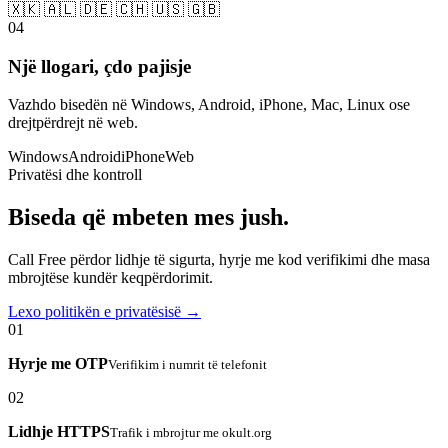
🇽🇰 🇦🇱 🇩🇪 🇨🇭 🇺🇸 🇬🇧
04
Një llogari, çdo pajisje
Vazhdo bisedën në Windows, Android, iPhone, Mac, Linux ose
drejtpërdrejt në web.
Windows
Android
iPhone
Web
Privatësi dhe kontroll
Biseda që mbeten mes jush.
Call Free përdor lidhje të sigurta, hyrje me kod verifikimi dhe masa
mbrojtëse kundër keqpërdorimit.
Lexo politikën e privatësisë →
01
Hyrje me OTP
Verifikim i numrit të telefonit
02
Lidhje HTTPS
Trafik i mbrojtur me okult.org