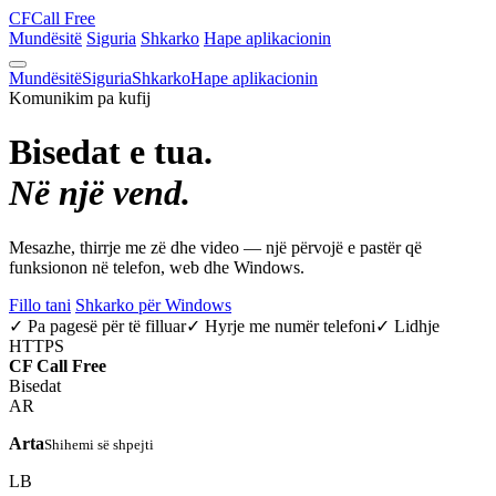
CF
Call Free
Mundësitë
Siguria
Shkarko
Hape aplikacionin
Mundësitë
Siguria
Shkarko
Hape aplikacionin
Komunikim pa kufij
Bisedat e tua.
Në një vend.
Mesazhe, thirrje me zë dhe video — një përvojë e pastër që
funksionon në telefon, web dhe Windows.
Fillo tani
Shkarko për Windows
✓ Pa pagesë për të filluar
✓ Hyrje me numër telefoni
✓ Lidhje
HTTPS
CF
Call Free
Bisedat
AR
Arta
Shihemi së shpejti
LB