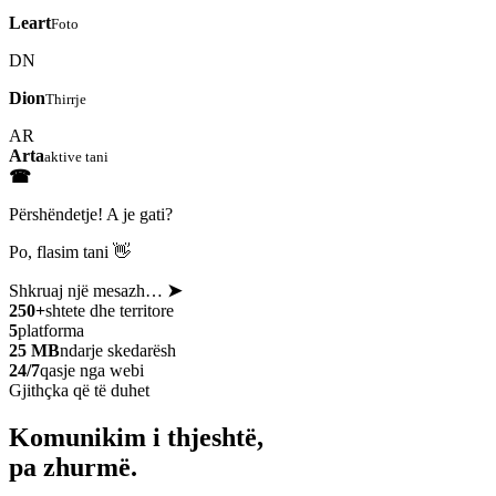
Leart
Foto
DN
Dion
Thirrje
AR
Arta
aktive tani
☎
Përshëndetje! A je gati?
Po, flasim tani 👋
Shkruaj një mesazh…
➤
250+
shtete dhe territore
5
platforma
25 MB
ndarje skedarësh
24/7
qasje nga webi
Gjithçka që të duhet
Komunikim i thjeshtë,
pa zhurmë.