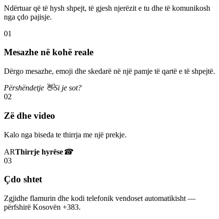
Ndërtuar që të hysh shpejt, të gjesh njerëzit e tu dhe të komunikosh
nga çdo pajisje.
01
Mesazhe në kohë reale
Dërgo mesazhe, emoji dhe skedarë në një pamje të qartë e të shpejtë.
Përshëndetje 👋
Si je sot?
02
Zë dhe video
Kalo nga biseda te thirrja me një prekje.
AR
Thirrje hyrëse
☎
03
Çdo shtet
Zgjidhe flamurin dhe kodi telefonik vendoset automatikisht —
përfshirë Kosovën +383.