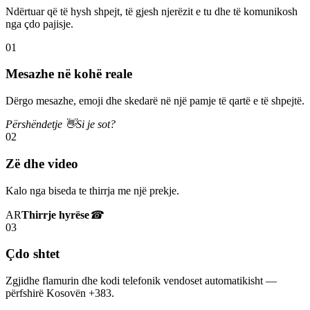
Ndërtuar që të hysh shpejt, të gjesh njerëzit e tu dhe të komunikosh
nga çdo pajisje.
01
Mesazhe në kohë reale
Dërgo mesazhe, emoji dhe skedarë në një pamje të qartë e të shpejtë.
Përshëndetje 👋
Si je sot?
02
Zë dhe video
Kalo nga biseda te thirrja me një prekje.
AR
Thirrje hyrëse
☎
03
Çdo shtet
Zgjidhe flamurin dhe kodi telefonik vendoset automatikisht —
përfshirë Kosovën +383.