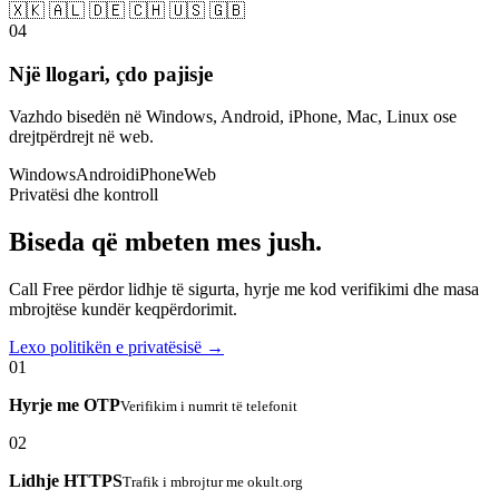
🇽🇰 🇦🇱 🇩🇪 🇨🇭 🇺🇸 🇬🇧
04
Një llogari, çdo pajisje
Vazhdo bisedën në Windows, Android, iPhone, Mac, Linux ose
drejtpërdrejt në web.
Windows
Android
iPhone
Web
Privatësi dhe kontroll
Biseda që mbeten mes jush.
Call Free përdor lidhje të sigurta, hyrje me kod verifikimi dhe masa
mbrojtëse kundër keqpërdorimit.
Lexo politikën e privatësisë →
01
Hyrje me OTP
Verifikim i numrit të telefonit
02
Lidhje HTTPS
Trafik i mbrojtur me okult.org