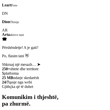
Leart
Foto
DN
Dion
Thirrje
AR
Arta
aktive tani
☎
Përshëndetje! A je gati?
Po, flasim tani 👋
Shkruaj një mesazh…
➤
250+
shtete dhe territore
5
platforma
25 MB
ndarje skedarësh
24/7
qasje nga webi
Gjithçka që të duhet
Komunikim i thjeshtë,
pa zhurmë.