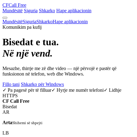
CF
Call Free
Mundësitë
Siguria
Shkarko
Hape aplikacionin
Mundësitë
Siguria
Shkarko
Hape aplikacionin
Komunikim pa kufij
Bisedat e tua.
Në një vend.
Mesazhe, thirrje me zë dhe video — një përvojë e pastër që
funksionon në telefon, web dhe Windows.
Fillo tani
Shkarko për Windows
✓ Pa pagesë për të filluar
✓ Hyrje me numër telefoni
✓ Lidhje
HTTPS
CF
Call Free
Bisedat
AR
Arta
Shihemi së shpejti
LB