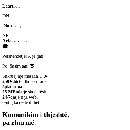
Leart
Foto
DN
Dion
Thirrje
AR
Arta
aktive tani
☎
Përshëndetje! A je gati?
Po, flasim tani 👋
Shkruaj një mesazh…
➤
250+
shtete dhe territore
5
platforma
25 MB
ndarje skedarësh
24/7
qasje nga webi
Gjithçka që të duhet
Komunikim i thjeshtë,
pa zhurmë.