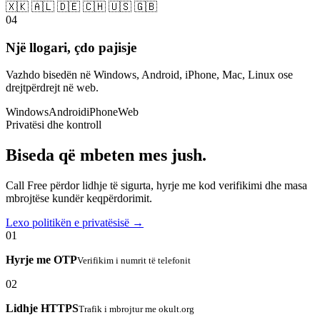
🇽🇰 🇦🇱 🇩🇪 🇨🇭 🇺🇸 🇬🇧
04
Një llogari, çdo pajisje
Vazhdo bisedën në Windows, Android, iPhone, Mac, Linux ose
drejtpërdrejt në web.
Windows
Android
iPhone
Web
Privatësi dhe kontroll
Biseda që mbeten mes jush.
Call Free përdor lidhje të sigurta, hyrje me kod verifikimi dhe masa
mbrojtëse kundër keqpërdorimit.
Lexo politikën e privatësisë →
01
Hyrje me OTP
Verifikim i numrit të telefonit
02
Lidhje HTTPS
Trafik i mbrojtur me okult.org