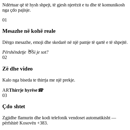
Ndërtuar që të hysh shpejt, të gjesh njerëzit e tu dhe të komunikosh
nga çdo pajisje.
01
Mesazhe në kohë reale
Dërgo mesazhe, emoji dhe skedarë në një pamje të qartë e të shpejtë.
Përshëndetje 👋
Si je sot?
02
Zë dhe video
Kalo nga biseda te thirrja me një prekje.
AR
Thirrje hyrëse
☎
03
Çdo shtet
Zgjidhe flamurin dhe kodi telefonik vendoset automatikisht —
përfshirë Kosovën +383.