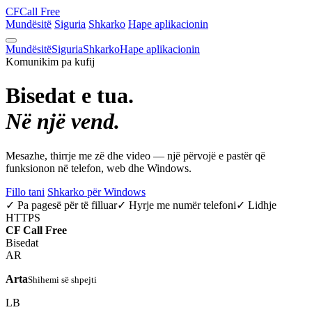
CF
Call Free
Mundësitë
Siguria
Shkarko
Hape aplikacionin
Mundësitë
Siguria
Shkarko
Hape aplikacionin
Komunikim pa kufij
Bisedat e tua.
Në një vend.
Mesazhe, thirrje me zë dhe video — një përvojë e pastër që
funksionon në telefon, web dhe Windows.
Fillo tani
Shkarko për Windows
✓ Pa pagesë për të filluar
✓ Hyrje me numër telefoni
✓ Lidhje
HTTPS
CF
Call Free
Bisedat
AR
Arta
Shihemi së shpejti
LB