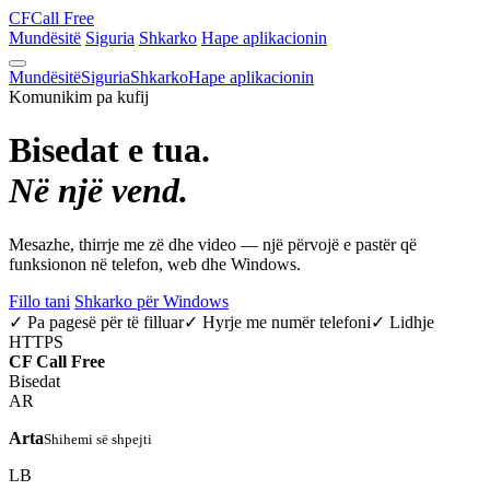
CF
Call Free
Mundësitë
Siguria
Shkarko
Hape aplikacionin
Mundësitë
Siguria
Shkarko
Hape aplikacionin
Komunikim pa kufij
Bisedat e tua.
Në një vend.
Mesazhe, thirrje me zë dhe video — një përvojë e pastër që
funksionon në telefon, web dhe Windows.
Fillo tani
Shkarko për Windows
✓ Pa pagesë për të filluar
✓ Hyrje me numër telefoni
✓ Lidhje
HTTPS
CF
Call Free
Bisedat
AR
Arta
Shihemi së shpejti
LB