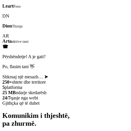
Leart
Foto
DN
Dion
Thirrje
AR
Arta
aktive tani
☎
Përshëndetje! A je gati?
Po, flasim tani 👋
Shkruaj një mesazh…
➤
250+
shtete dhe territore
5
platforma
25 MB
ndarje skedarësh
24/7
qasje nga webi
Gjithçka që të duhet
Komunikim i thjeshtë,
pa zhurmë.