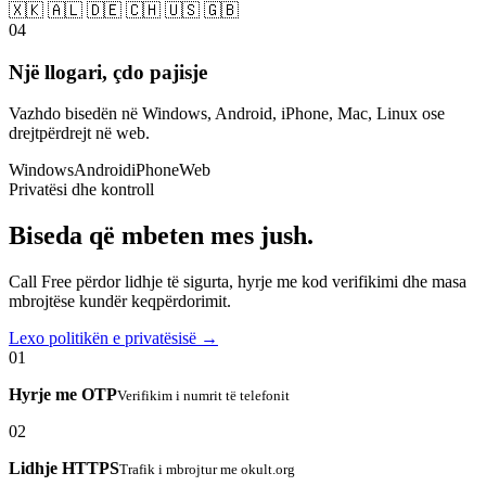
🇽🇰 🇦🇱 🇩🇪 🇨🇭 🇺🇸 🇬🇧
04
Një llogari, çdo pajisje
Vazhdo bisedën në Windows, Android, iPhone, Mac, Linux ose
drejtpërdrejt në web.
Windows
Android
iPhone
Web
Privatësi dhe kontroll
Biseda që mbeten mes jush.
Call Free përdor lidhje të sigurta, hyrje me kod verifikimi dhe masa
mbrojtëse kundër keqpërdorimit.
Lexo politikën e privatësisë →
01
Hyrje me OTP
Verifikim i numrit të telefonit
02
Lidhje HTTPS
Trafik i mbrojtur me okult.org