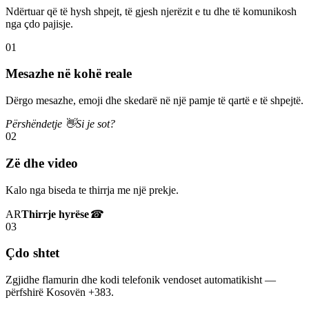
Ndërtuar që të hysh shpejt, të gjesh njerëzit e tu dhe të komunikosh
nga çdo pajisje.
01
Mesazhe në kohë reale
Dërgo mesazhe, emoji dhe skedarë në një pamje të qartë e të shpejtë.
Përshëndetje 👋
Si je sot?
02
Zë dhe video
Kalo nga biseda te thirrja me një prekje.
AR
Thirrje hyrëse
☎
03
Çdo shtet
Zgjidhe flamurin dhe kodi telefonik vendoset automatikisht —
përfshirë Kosovën +383.