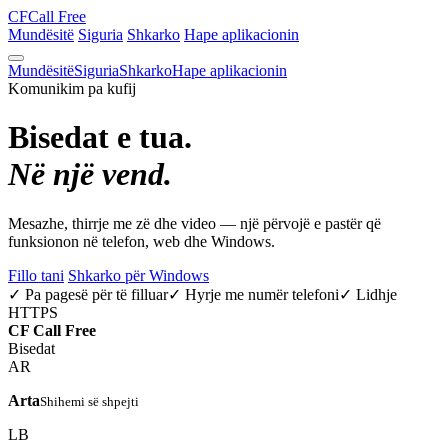
CF
Call Free
Mundësitë
Siguria
Shkarko
Hape aplikacionin
Mundësitë
Siguria
Shkarko
Hape aplikacionin
Komunikim pa kufij
Bisedat e tua.
Në një vend.
Mesazhe, thirrje me zë dhe video — një përvojë e pastër që
funksionon në telefon, web dhe Windows.
Fillo tani
Shkarko për Windows
✓ Pa pagesë për të filluar
✓ Hyrje me numër telefoni
✓ Lidhje
HTTPS
CF
Call Free
Bisedat
AR
Arta
Shihemi së shpejti
LB