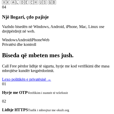
🇽🇰 🇦🇱 🇩🇪 🇨🇭 🇺🇸 🇬🇧
04
Një llogari, çdo pajisje
Vazhdo bisedën në Windows, Android, iPhone, Mac, Linux ose
drejtpërdrejt në web.
Windows
Android
iPhone
Web
Privatësi dhe kontroll
Biseda që mbeten mes jush.
Call Free përdor lidhje të sigurta, hyrje me kod verifikimi dhe masa
mbrojtëse kundër keqpërdorimit.
Lexo politikën e privatësisë →
01
Hyrje me OTP
Verifikim i numrit të telefonit
02
Lidhje HTTPS
Trafik i mbrojtur me okult.org