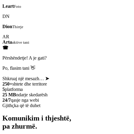
Leart
Foto
DN
Dion
Thirrje
AR
Arta
aktive tani
☎
Përshëndetje! A je gati?
Po, flasim tani 👋
Shkruaj një mesazh…
➤
250+
shtete dhe territore
5
platforma
25 MB
ndarje skedarësh
24/7
qasje nga webi
Gjithçka që të duhet
Komunikim i thjeshtë,
pa zhurmë.