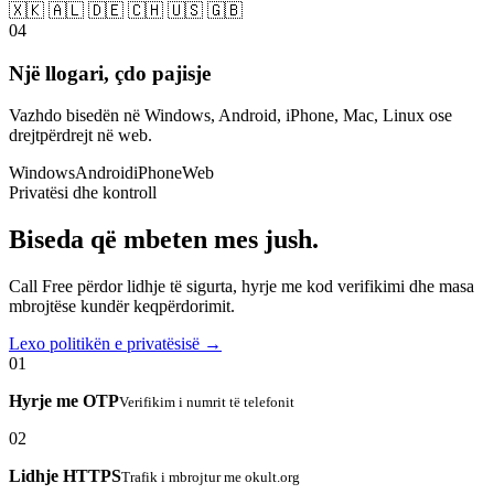
🇽🇰 🇦🇱 🇩🇪 🇨🇭 🇺🇸 🇬🇧
04
Një llogari, çdo pajisje
Vazhdo bisedën në Windows, Android, iPhone, Mac, Linux ose
drejtpërdrejt në web.
Windows
Android
iPhone
Web
Privatësi dhe kontroll
Biseda që mbeten mes jush.
Call Free përdor lidhje të sigurta, hyrje me kod verifikimi dhe masa
mbrojtëse kundër keqpërdorimit.
Lexo politikën e privatësisë →
01
Hyrje me OTP
Verifikim i numrit të telefonit
02
Lidhje HTTPS
Trafik i mbrojtur me okult.org