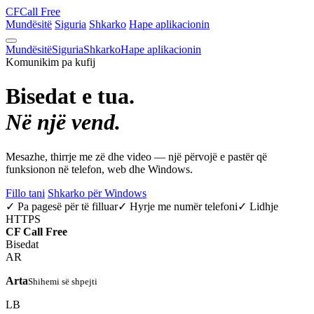
CF
Call Free
Mundësitë
Siguria
Shkarko
Hape aplikacionin
Mundësitë
Siguria
Shkarko
Hape aplikacionin
Komunikim pa kufij
Bisedat e tua.
Në një vend.
Mesazhe, thirrje me zë dhe video — një përvojë e pastër që
funksionon në telefon, web dhe Windows.
Fillo tani
Shkarko për Windows
✓ Pa pagesë për të filluar
✓ Hyrje me numër telefoni
✓ Lidhje
HTTPS
CF
Call Free
Bisedat
AR
Arta
Shihemi së shpejti
LB