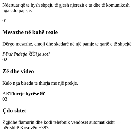
Ndërtuar që të hysh shpejt, të gjesh njerëzit e tu dhe të komunikosh
nga çdo pajisje.
01
Mesazhe në kohë reale
Dërgo mesazhe, emoji dhe skedarë në një pamje të qartë e të shpejtë.
Përshëndetje 👋
Si je sot?
02
Zë dhe video
Kalo nga biseda te thirrja me një prekje.
AR
Thirrje hyrëse
☎
03
Çdo shtet
Zgjidhe flamurin dhe kodi telefonik vendoset automatikisht —
përfshirë Kosovën +383.