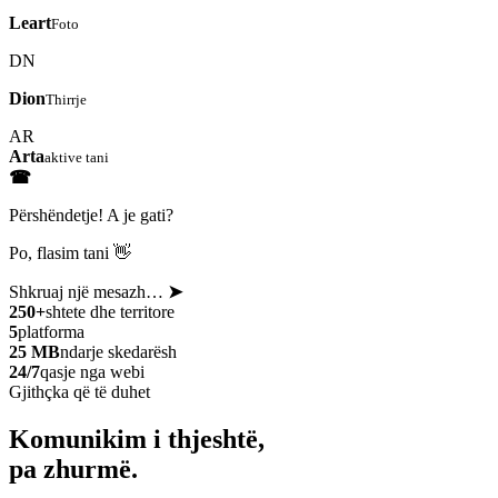
Leart
Foto
DN
Dion
Thirrje
AR
Arta
aktive tani
☎
Përshëndetje! A je gati?
Po, flasim tani 👋
Shkruaj një mesazh…
➤
250+
shtete dhe territore
5
platforma
25 MB
ndarje skedarësh
24/7
qasje nga webi
Gjithçka që të duhet
Komunikim i thjeshtë,
pa zhurmë.