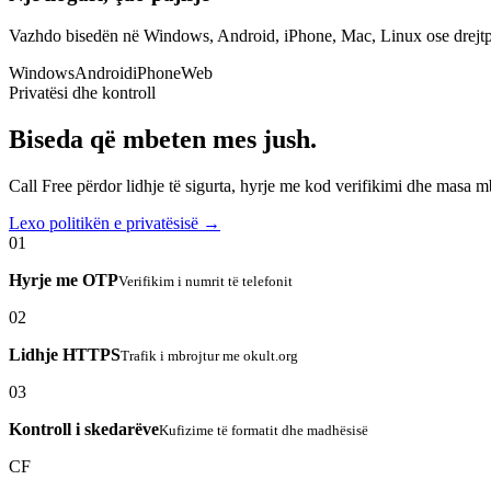
Vazhdo bisedën në Windows, Android, iPhone, Mac, Linux ose drejtp
Windows
Android
iPhone
Web
Privatësi dhe kontroll
Biseda që mbeten mes jush.
Call Free përdor lidhje të sigurta, hyrje me kod verifikimi dhe masa 
Lexo politikën e privatësisë →
01
Hyrje me OTP
Verifikim i numrit të telefonit
02
Lidhje HTTPS
Trafik i mbrojtur me okult.org
03
Kontroll i skedarëve
Kufizime të formatit dhe madhësisë
CF