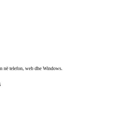
non në telefon, web dhe Windows.
S