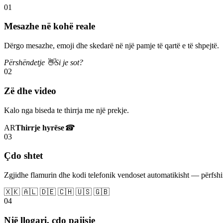
01
Mesazhe në kohë reale
Dërgo mesazhe, emoji dhe skedarë në një pamje të qartë e të shpejtë.
Përshëndetje 👋
Si je sot?
02
Zë dhe video
Kalo nga biseda te thirrja me një prekje.
AR
Thirrje hyrëse
☎
03
Çdo shtet
Zgjidhe flamurin dhe kodi telefonik vendoset automatikisht — përfs
🇽🇰 🇦🇱 🇩🇪 🇨🇭 🇺🇸 🇬🇧
04
Një llogari, çdo pajisje