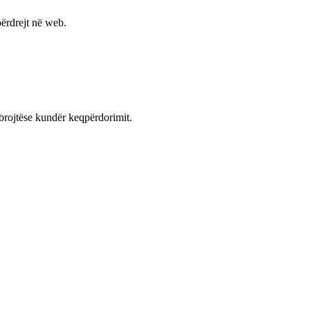
ërdrejt në web.
mbrojtëse kundër keqpërdorimit.