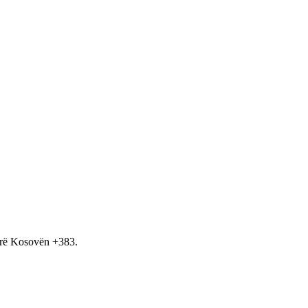
hirë Kosovën +383.