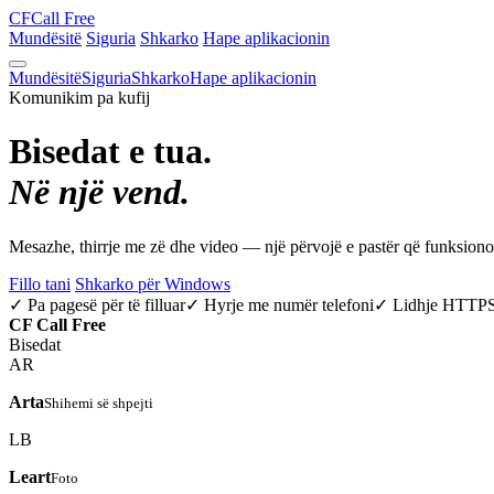
CF
Call Free
Mundësitë
Siguria
Shkarko
Hape aplikacionin
Mundësitë
Siguria
Shkarko
Hape aplikacionin
Komunikim pa kufij
Bisedat e tua.
Në një vend.
Mesazhe, thirrje me zë dhe video — një përvojë e pastër që funksio
Fillo tani
Shkarko për Windows
✓ Pa pagesë për të filluar
✓ Hyrje me numër telefoni
✓ Lidhje HTTP
CF
Call Free
Bisedat
AR
Arta
Shihemi së shpejti
LB
Leart
Foto