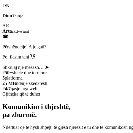
DN
Dion
Thirrje
AR
Arta
aktive tani
☎
Përshëndetje! A je gati?
Po, flasim tani 👋
Shkruaj një mesazh…
➤
250+
shtete dhe territore
5
platforma
25 MB
ndarje skedarësh
24/7
qasje nga webi
Gjithçka që të duhet
Komunikim i thjeshtë,
pa zhurmë.
Ndërtuar që të hysh shpejt, të gjesh njerëzit e tu dhe të komunikosh ng