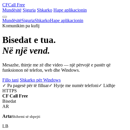
CF
Call Free
Mundësitë
Siguria
Shkarko
Hape aplikacionin
Mundësitë
Siguria
Shkarko
Hape aplikacionin
Komunikim pa kufij
Bisedat e tua.
Në një vend.
Mesazhe, thirrje me zë dhe video — një përvojë e pastër që
funksionon në telefon, web dhe Windows.
Fillo tani
Shkarko për Windows
✓ Pa pagesë për të filluar
✓ Hyrje me numër telefoni
✓ Lidhje
HTTPS
CF
Call Free
Bisedat
AR
Arta
Shihemi së shpejti
LB