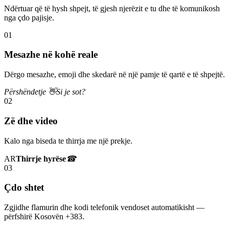
Ndërtuar që të hysh shpejt, të gjesh njerëzit e tu dhe të komunikosh
nga çdo pajisje.
01
Mesazhe në kohë reale
Dërgo mesazhe, emoji dhe skedarë në një pamje të qartë e të shpejtë.
Përshëndetje 👋
Si je sot?
02
Zë dhe video
Kalo nga biseda te thirrja me një prekje.
AR
Thirrje hyrëse
☎
03
Çdo shtet
Zgjidhe flamurin dhe kodi telefonik vendoset automatikisht —
përfshirë Kosovën +383.