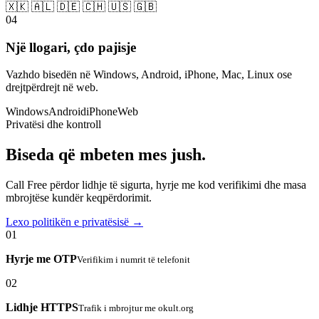
🇽🇰 🇦🇱 🇩🇪 🇨🇭 🇺🇸 🇬🇧
04
Një llogari, çdo pajisje
Vazhdo bisedën në Windows, Android, iPhone, Mac, Linux ose
drejtpërdrejt në web.
Windows
Android
iPhone
Web
Privatësi dhe kontroll
Biseda që mbeten mes jush.
Call Free përdor lidhje të sigurta, hyrje me kod verifikimi dhe masa
mbrojtëse kundër keqpërdorimit.
Lexo politikën e privatësisë →
01
Hyrje me OTP
Verifikim i numrit të telefonit
02
Lidhje HTTPS
Trafik i mbrojtur me okult.org