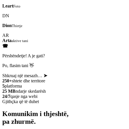
Leart
Foto
DN
Dion
Thirrje
AR
Arta
aktive tani
☎
Përshëndetje! A je gati?
Po, flasim tani 👋
Shkruaj një mesazh…
➤
250+
shtete dhe territore
5
platforma
25 MB
ndarje skedarësh
24/7
qasje nga webi
Gjithçka që të duhet
Komunikim i thjeshtë,
pa zhurmë.