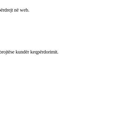
ërdrejt në web.
mbrojtëse kundër keqpërdorimit.