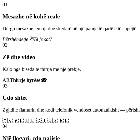
01
Mesazhe në kohë reale
Dërgo mesazhe, emoji dhe skedarë në një pamje të qartë e të shpejtë.
Përshëndetje 👋
Si je sot?
02
Zë dhe video
Kalo nga biseda te thirrja me një prekje.
AR
Thirrje hyrëse
☎
03
Çdo shtet
Zgjidhe flamurin dhe kodi telefonik vendoset automatikisht — përfs
🇽🇰 🇦🇱 🇩🇪 🇨🇭 🇺🇸 🇬🇧
04
Një llogari, çdo pajisje