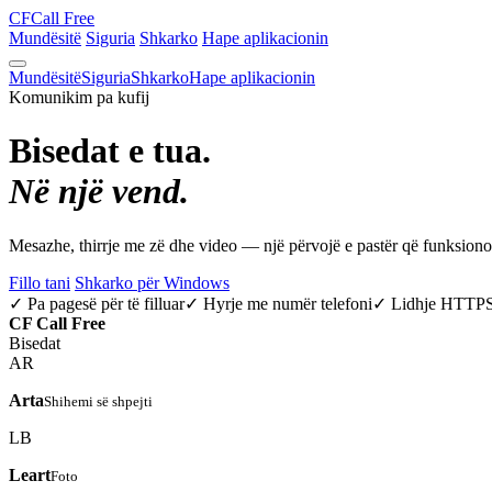
CF
Call Free
Mundësitë
Siguria
Shkarko
Hape aplikacionin
Mundësitë
Siguria
Shkarko
Hape aplikacionin
Komunikim pa kufij
Bisedat e tua.
Në një vend.
Mesazhe, thirrje me zë dhe video — një përvojë e pastër që funksio
Fillo tani
Shkarko për Windows
✓ Pa pagesë për të filluar
✓ Hyrje me numër telefoni
✓ Lidhje HTTP
CF
Call Free
Bisedat
AR
Arta
Shihemi së shpejti
LB
Leart
Foto