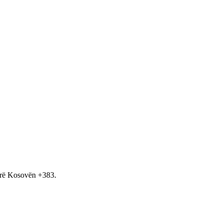
hirë Kosovën +383.