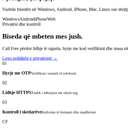
Vazhdo bisedën në Windows, Android, iPhone, Mac, Linux ose drejtp
Windows
Android
iPhone
Web
Privatësi dhe kontroll
Biseda që mbeten mes jush.
Call Free përdor lidhje të sigurta, hyrje me kod verifikimi dhe masa 
Lexo politikën e privatësisë →
01
Hyrje me OTP
Verifikim i numrit të telefonit
02
Lidhje HTTPS
Trafik i mbrojtur me okult.org
03
Kontroll i skedarëve
Kufizime të formatit dhe madhësisë
CF