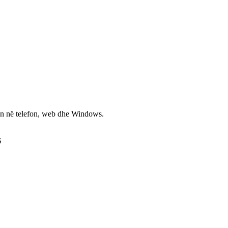
non në telefon, web dhe Windows.
S