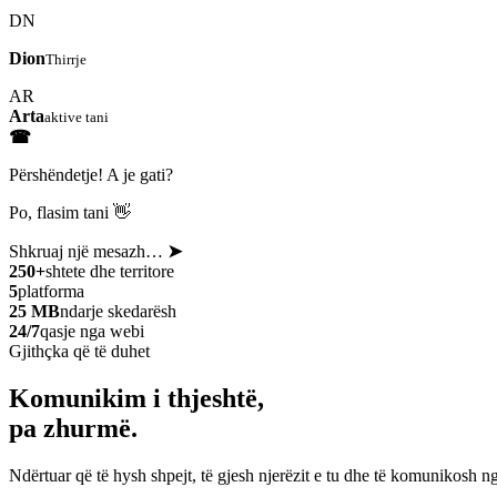
DN
Dion
Thirrje
AR
Arta
aktive tani
☎
Përshëndetje! A je gati?
Po, flasim tani 👋
Shkruaj një mesazh…
➤
250+
shtete dhe territore
5
platforma
25 MB
ndarje skedarësh
24/7
qasje nga webi
Gjithçka që të duhet
Komunikim i thjeshtë,
pa zhurmë.
Ndërtuar që të hysh shpejt, të gjesh njerëzit e tu dhe të komunikosh ng