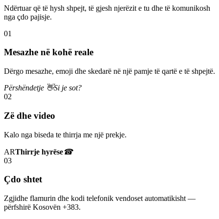
Ndërtuar që të hysh shpejt, të gjesh njerëzit e tu dhe të komunikosh
nga çdo pajisje.
01
Mesazhe në kohë reale
Dërgo mesazhe, emoji dhe skedarë në një pamje të qartë e të shpejtë.
Përshëndetje 👋
Si je sot?
02
Zë dhe video
Kalo nga biseda te thirrja me një prekje.
AR
Thirrje hyrëse
☎
03
Çdo shtet
Zgjidhe flamurin dhe kodi telefonik vendoset automatikisht —
përfshirë Kosovën +383.