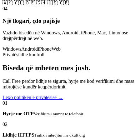
🇽🇰 🇦🇱 🇩🇪 🇨🇭 🇺🇸 🇬🇧
04
Një llogari, çdo pajisje
Vazhdo bisedën në Windows, Android, iPhone, Mac, Linux ose
drejtpërdrejt në web.
Windows
Android
iPhone
Web
Privatësi dhe kontroll
Biseda që mbeten mes jush.
Call Free përdor lidhje të sigurta, hyrje me kod verifikimi dhe masa
mbrojtëse kundër keqpërdorimit.
Lexo politikën e privatësisë →
01
Hyrje me OTP
Verifikim i numrit të telefonit
02
Lidhje HTTPS
Trafik i mbrojtur me okult.org