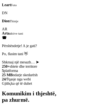
Leart
Foto
DN
Dion
Thirrje
AR
Arta
aktive tani
☎
Përshëndetje! A je gati?
Po, flasim tani 👋
Shkruaj një mesazh…
➤
250+
shtete dhe territore
5
platforma
25 MB
ndarje skedarësh
24/7
qasje nga webi
Gjithçka që të duhet
Komunikim i thjeshtë,
pa zhurmë.