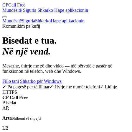
CF
Call Free
Mundësitë
Siguria
Shkarko
Hape aplikacionin
Mundësitë
Siguria
Shkarko
Hape aplikacionin
Komunikim pa kufij
Bisedat e tua.
Në një vend.
Mesazhe, thirrje me zë dhe video — një përvojë e pastër që
funksionon në telefon, web dhe Windows.
Fillo tani
Shkarko për Windows
✓ Pa pagesë për të filluar
✓ Hyrje me numër telefoni
✓ Lidhje
HTTPS
CF
Call Free
Bisedat
AR
Arta
Shihemi së shpejti
LB