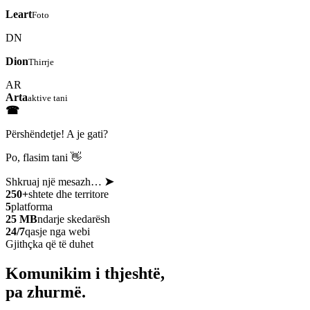
Leart
Foto
DN
Dion
Thirrje
AR
Arta
aktive tani
☎
Përshëndetje! A je gati?
Po, flasim tani 👋
Shkruaj një mesazh…
➤
250+
shtete dhe territore
5
platforma
25 MB
ndarje skedarësh
24/7
qasje nga webi
Gjithçka që të duhet
Komunikim i thjeshtë,
pa zhurmë.