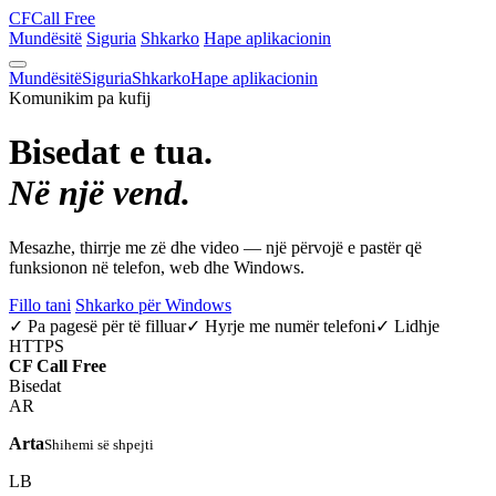
CF
Call Free
Mundësitë
Siguria
Shkarko
Hape aplikacionin
Mundësitë
Siguria
Shkarko
Hape aplikacionin
Komunikim pa kufij
Bisedat e tua.
Në një vend.
Mesazhe, thirrje me zë dhe video — një përvojë e pastër që
funksionon në telefon, web dhe Windows.
Fillo tani
Shkarko për Windows
✓ Pa pagesë për të filluar
✓ Hyrje me numër telefoni
✓ Lidhje
HTTPS
CF
Call Free
Bisedat
AR
Arta
Shihemi së shpejti
LB