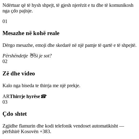
Ndërtuar që të hysh shpejt, të gjesh njerëzit e tu dhe të komunikosh
nga çdo pajisje.
01
Mesazhe në kohë reale
Dërgo mesazhe, emoji dhe skedarë në një pamje të qartë e të shpejtë.
Përshëndetje 👋
Si je sot?
02
Zë dhe video
Kalo nga biseda te thirrja me një prekje.
AR
Thirrje hyrëse
☎
03
Çdo shtet
Zgjidhe flamurin dhe kodi telefonik vendoset automatikisht —
përfshirë Kosovën +383.