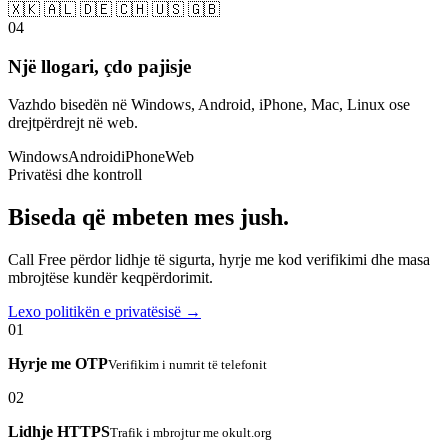
🇽🇰 🇦🇱 🇩🇪 🇨🇭 🇺🇸 🇬🇧
04
Një llogari, çdo pajisje
Vazhdo bisedën në Windows, Android, iPhone, Mac, Linux ose
drejtpërdrejt në web.
Windows
Android
iPhone
Web
Privatësi dhe kontroll
Biseda që mbeten mes jush.
Call Free përdor lidhje të sigurta, hyrje me kod verifikimi dhe masa
mbrojtëse kundër keqpërdorimit.
Lexo politikën e privatësisë →
01
Hyrje me OTP
Verifikim i numrit të telefonit
02
Lidhje HTTPS
Trafik i mbrojtur me okult.org