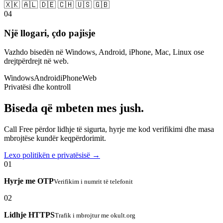
🇽🇰 🇦🇱 🇩🇪 🇨🇭 🇺🇸 🇬🇧
04
Një llogari, çdo pajisje
Vazhdo bisedën në Windows, Android, iPhone, Mac, Linux ose
drejtpërdrejt në web.
Windows
Android
iPhone
Web
Privatësi dhe kontroll
Biseda që mbeten mes jush.
Call Free përdor lidhje të sigurta, hyrje me kod verifikimi dhe masa
mbrojtëse kundër keqpërdorimit.
Lexo politikën e privatësisë →
01
Hyrje me OTP
Verifikim i numrit të telefonit
02
Lidhje HTTPS
Trafik i mbrojtur me okult.org