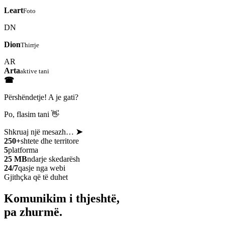
Leart
Foto
DN
Dion
Thirrje
AR
Arta
aktive tani
☎
Përshëndetje! A je gati?
Po, flasim tani 👋
Shkruaj një mesazh…
➤
250+
shtete dhe territore
5
platforma
25 MB
ndarje skedarësh
24/7
qasje nga webi
Gjithçka që të duhet
Komunikim i thjeshtë,
pa zhurmë.