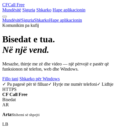
CF
Call Free
Mundësitë
Siguria
Shkarko
Hape aplikacionin
Mundësitë
Siguria
Shkarko
Hape aplikacionin
Komunikim pa kufij
Bisedat e tua.
Në një vend.
Mesazhe, thirrje me zë dhe video — një përvojë e pastër që
funksionon në telefon, web dhe Windows.
Fillo tani
Shkarko për Windows
✓ Pa pagesë për të filluar
✓ Hyrje me numër telefoni
✓ Lidhje
HTTPS
CF
Call Free
Bisedat
AR
Arta
Shihemi së shpejti
LB