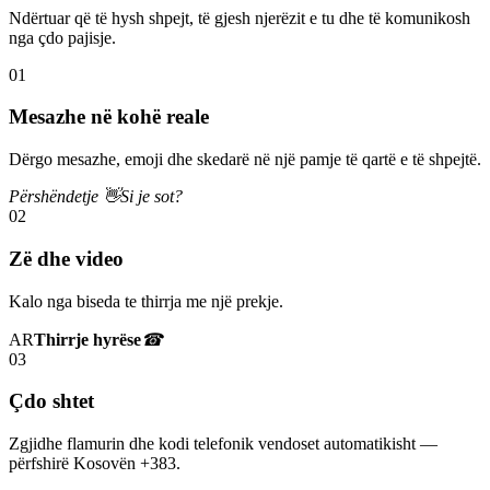
Ndërtuar që të hysh shpejt, të gjesh njerëzit e tu dhe të komunikosh
nga çdo pajisje.
01
Mesazhe në kohë reale
Dërgo mesazhe, emoji dhe skedarë në një pamje të qartë e të shpejtë.
Përshëndetje 👋
Si je sot?
02
Zë dhe video
Kalo nga biseda te thirrja me një prekje.
AR
Thirrje hyrëse
☎
03
Çdo shtet
Zgjidhe flamurin dhe kodi telefonik vendoset automatikisht —
përfshirë Kosovën +383.