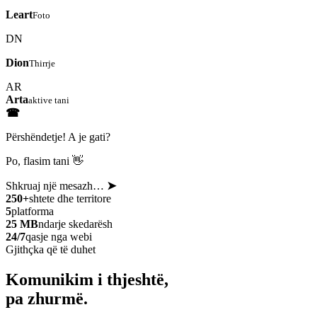
Leart
Foto
DN
Dion
Thirrje
AR
Arta
aktive tani
☎
Përshëndetje! A je gati?
Po, flasim tani 👋
Shkruaj një mesazh…
➤
250+
shtete dhe territore
5
platforma
25 MB
ndarje skedarësh
24/7
qasje nga webi
Gjithçka që të duhet
Komunikim i thjeshtë,
pa zhurmë.