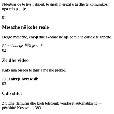
Ndërtuar që të hysh shpejt, të gjesh njerëzit e tu dhe të komunikosh
nga çdo pajisje.
01
Mesazhe në kohë reale
Dërgo mesazhe, emoji dhe skedarë në një pamje të qartë e të shpejtë.
Përshëndetje 👋
Si je sot?
02
Zë dhe video
Kalo nga biseda te thirrja me një prekje.
AR
Thirrje hyrëse
☎
03
Çdo shtet
Zgjidhe flamurin dhe kodi telefonik vendoset automatikisht —
përfshirë Kosovën +383.