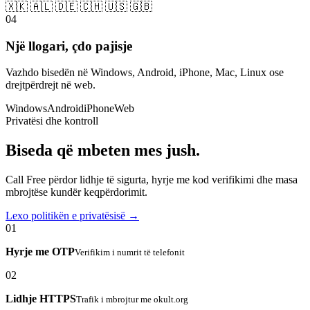
🇽🇰 🇦🇱 🇩🇪 🇨🇭 🇺🇸 🇬🇧
04
Një llogari, çdo pajisje
Vazhdo bisedën në Windows, Android, iPhone, Mac, Linux ose
drejtpërdrejt në web.
Windows
Android
iPhone
Web
Privatësi dhe kontroll
Biseda që mbeten mes jush.
Call Free përdor lidhje të sigurta, hyrje me kod verifikimi dhe masa
mbrojtëse kundër keqpërdorimit.
Lexo politikën e privatësisë →
01
Hyrje me OTP
Verifikim i numrit të telefonit
02
Lidhje HTTPS
Trafik i mbrojtur me okult.org