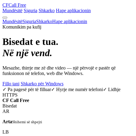
CF
Call Free
Mundësitë
Siguria
Shkarko
Hape aplikacionin
Mundësitë
Siguria
Shkarko
Hape aplikacionin
Komunikim pa kufij
Bisedat e tua.
Në një vend.
Mesazhe, thirrje me zë dhe video — një përvojë e pastër që
funksionon në telefon, web dhe Windows.
Fillo tani
Shkarko për Windows
✓ Pa pagesë për të filluar
✓ Hyrje me numër telefoni
✓ Lidhje
HTTPS
CF
Call Free
Bisedat
AR
Arta
Shihemi së shpejti
LB