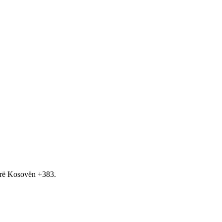
hirë Kosovën +383.