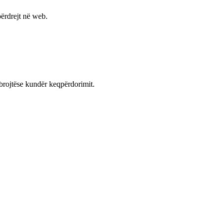
ërdrejt në web.
mbrojtëse kundër keqpërdorimit.