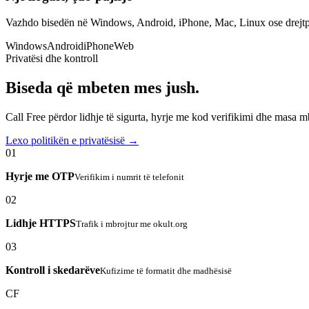
Vazhdo bisedën në Windows, Android, iPhone, Mac, Linux ose drejtp
Windows
Android
iPhone
Web
Privatësi dhe kontroll
Biseda që mbeten mes jush.
Call Free përdor lidhje të sigurta, hyrje me kod verifikimi dhe masa 
Lexo politikën e privatësisë →
01
Hyrje me OTP
Verifikim i numrit të telefonit
02
Lidhje HTTPS
Trafik i mbrojtur me okult.org
03
Kontroll i skedarëve
Kufizime të formatit dhe madhësisë
CF