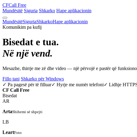
CF
Call Free
Mundësitë
Siguria
Shkarko
Hape aplikacionin
Mundësitë
Siguria
Shkarko
Hape aplikacionin
Komunikim pa kufij
Bisedat e tua.
Në një vend.
Mesazhe, thirrje me zë dhe video — një përvojë e pastër që funksio
Fillo tani
Shkarko për Windows
✓ Pa pagesë për të filluar
✓ Hyrje me numër telefoni
✓ Lidhje HTTP
CF
Call Free
Bisedat
AR
Arta
Shihemi së shpejti
LB
Leart
Foto