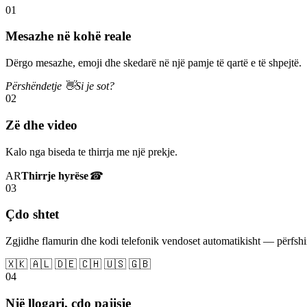
01
Mesazhe në kohë reale
Dërgo mesazhe, emoji dhe skedarë në një pamje të qartë e të shpejtë.
Përshëndetje 👋
Si je sot?
02
Zë dhe video
Kalo nga biseda te thirrja me një prekje.
AR
Thirrje hyrëse
☎
03
Çdo shtet
Zgjidhe flamurin dhe kodi telefonik vendoset automatikisht — përfs
🇽🇰 🇦🇱 🇩🇪 🇨🇭 🇺🇸 🇬🇧
04
Një llogari, çdo pajisje