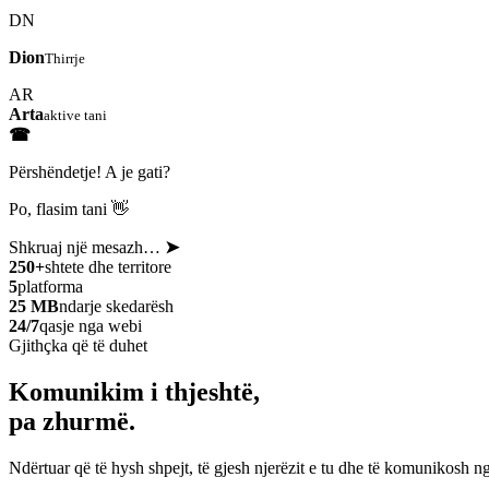
DN
Dion
Thirrje
AR
Arta
aktive tani
☎
Përshëndetje! A je gati?
Po, flasim tani 👋
Shkruaj një mesazh…
➤
250+
shtete dhe territore
5
platforma
25 MB
ndarje skedarësh
24/7
qasje nga webi
Gjithçka që të duhet
Komunikim i thjeshtë,
pa zhurmë.
Ndërtuar që të hysh shpejt, të gjesh njerëzit e tu dhe të komunikosh ng