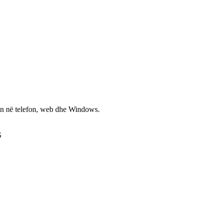
non në telefon, web dhe Windows.
S