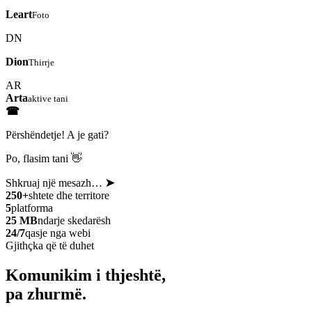
Leart
Foto
DN
Dion
Thirrje
AR
Arta
aktive tani
☎
Përshëndetje! A je gati?
Po, flasim tani 👋
Shkruaj një mesazh…
➤
250+
shtete dhe territore
5
platforma
25 MB
ndarje skedarësh
24/7
qasje nga webi
Gjithçka që të duhet
Komunikim i thjeshtë,
pa zhurmë.