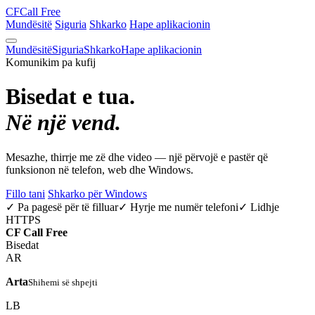
CF
Call Free
Mundësitë
Siguria
Shkarko
Hape aplikacionin
Mundësitë
Siguria
Shkarko
Hape aplikacionin
Komunikim pa kufij
Bisedat e tua.
Në një vend.
Mesazhe, thirrje me zë dhe video — një përvojë e pastër që
funksionon në telefon, web dhe Windows.
Fillo tani
Shkarko për Windows
✓ Pa pagesë për të filluar
✓ Hyrje me numër telefoni
✓ Lidhje
HTTPS
CF
Call Free
Bisedat
AR
Arta
Shihemi së shpejti
LB