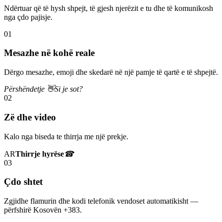
Ndërtuar që të hysh shpejt, të gjesh njerëzit e tu dhe të komunikosh
nga çdo pajisje.
01
Mesazhe në kohë reale
Dërgo mesazhe, emoji dhe skedarë në një pamje të qartë e të shpejtë.
Përshëndetje 👋
Si je sot?
02
Zë dhe video
Kalo nga biseda te thirrja me një prekje.
AR
Thirrje hyrëse
☎
03
Çdo shtet
Zgjidhe flamurin dhe kodi telefonik vendoset automatikisht —
përfshirë Kosovën +383.