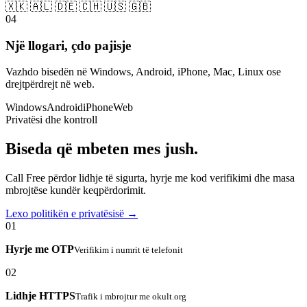
🇽🇰 🇦🇱 🇩🇪 🇨🇭 🇺🇸 🇬🇧
04
Një llogari, çdo pajisje
Vazhdo bisedën në Windows, Android, iPhone, Mac, Linux ose
drejtpërdrejt në web.
Windows
Android
iPhone
Web
Privatësi dhe kontroll
Biseda që mbeten mes jush.
Call Free përdor lidhje të sigurta, hyrje me kod verifikimi dhe masa
mbrojtëse kundër keqpërdorimit.
Lexo politikën e privatësisë →
01
Hyrje me OTP
Verifikim i numrit të telefonit
02
Lidhje HTTPS
Trafik i mbrojtur me okult.org