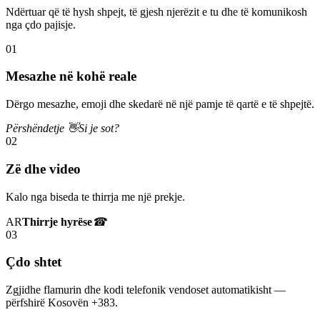
Ndërtuar që të hysh shpejt, të gjesh njerëzit e tu dhe të komunikosh
nga çdo pajisje.
01
Mesazhe në kohë reale
Dërgo mesazhe, emoji dhe skedarë në një pamje të qartë e të shpejtë.
Përshëndetje 👋
Si je sot?
02
Zë dhe video
Kalo nga biseda te thirrja me një prekje.
AR
Thirrje hyrëse
☎
03
Çdo shtet
Zgjidhe flamurin dhe kodi telefonik vendoset automatikisht —
përfshirë Kosovën +383.