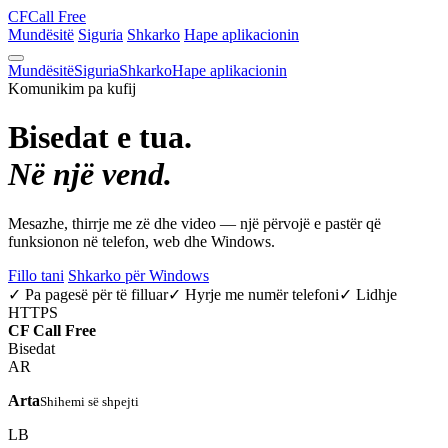
CF
Call Free
Mundësitë
Siguria
Shkarko
Hape aplikacionin
Mundësitë
Siguria
Shkarko
Hape aplikacionin
Komunikim pa kufij
Bisedat e tua.
Në një vend.
Mesazhe, thirrje me zë dhe video — një përvojë e pastër që
funksionon në telefon, web dhe Windows.
Fillo tani
Shkarko për Windows
✓ Pa pagesë për të filluar
✓ Hyrje me numër telefoni
✓ Lidhje
HTTPS
CF
Call Free
Bisedat
AR
Arta
Shihemi së shpejti
LB