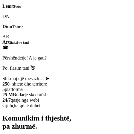
Leart
Foto
DN
Dion
Thirrje
AR
Arta
aktive tani
☎
Përshëndetje! A je gati?
Po, flasim tani 👋
Shkruaj një mesazh…
➤
250+
shtete dhe territore
5
platforma
25 MB
ndarje skedarësh
24/7
qasje nga webi
Gjithçka që të duhet
Komunikim i thjeshtë,
pa zhurmë.