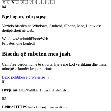
🇽🇰 🇦🇱 🇩🇪 🇨🇭 🇺🇸 🇬🇧
04
Një llogari, çdo pajisje
Vazhdo bisedën në Windows, Android, iPhone, Mac, Linux ose
drejtpërdrejt në web.
Windows
Android
iPhone
Web
Privatësi dhe kontroll
Biseda që mbeten mes jush.
Call Free përdor lidhje të sigurta, hyrje me kod verifikimi dhe masa
mbrojtëse kundër keqpërdorimit.
Lexo politikën e privatësisë →
01
Hyrje me OTP
Verifikim i numrit të telefonit
02
Lidhje HTTPS
Trafik i mbrojtur me okult.org