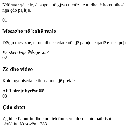
Ndërtuar që të hysh shpejt, të gjesh njerëzit e tu dhe të komunikosh
nga çdo pajisje.
01
Mesazhe në kohë reale
Dërgo mesazhe, emoji dhe skedarë në një pamje të qartë e të shpejtë.
Përshëndetje 👋
Si je sot?
02
Zë dhe video
Kalo nga biseda te thirrja me një prekje.
AR
Thirrje hyrëse
☎
03
Çdo shtet
Zgjidhe flamurin dhe kodi telefonik vendoset automatikisht —
përfshirë Kosovën +383.