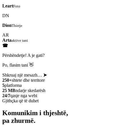
Leart
Foto
DN
Dion
Thirrje
AR
Arta
aktive tani
☎
Përshëndetje! A je gati?
Po, flasim tani 👋
Shkruaj një mesazh…
➤
250+
shtete dhe territore
5
platforma
25 MB
ndarje skedarësh
24/7
qasje nga webi
Gjithçka që të duhet
Komunikim i thjeshtë,
pa zhurmë.