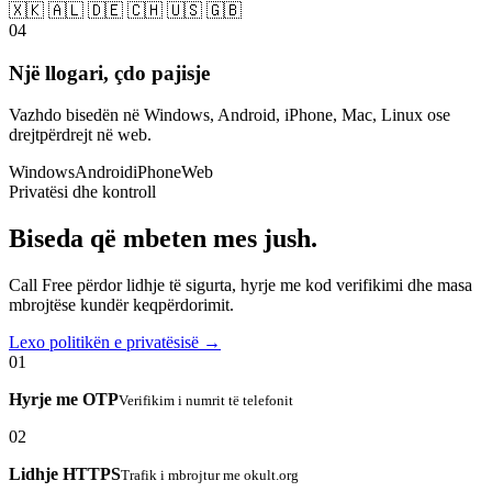
🇽🇰 🇦🇱 🇩🇪 🇨🇭 🇺🇸 🇬🇧
04
Një llogari, çdo pajisje
Vazhdo bisedën në Windows, Android, iPhone, Mac, Linux ose
drejtpërdrejt në web.
Windows
Android
iPhone
Web
Privatësi dhe kontroll
Biseda që mbeten mes jush.
Call Free përdor lidhje të sigurta, hyrje me kod verifikimi dhe masa
mbrojtëse kundër keqpërdorimit.
Lexo politikën e privatësisë →
01
Hyrje me OTP
Verifikim i numrit të telefonit
02
Lidhje HTTPS
Trafik i mbrojtur me okult.org