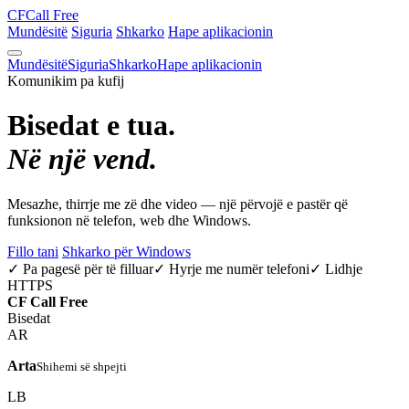
CF
Call Free
Mundësitë
Siguria
Shkarko
Hape aplikacionin
Mundësitë
Siguria
Shkarko
Hape aplikacionin
Komunikim pa kufij
Bisedat e tua.
Në një vend.
Mesazhe, thirrje me zë dhe video — një përvojë e pastër që
funksionon në telefon, web dhe Windows.
Fillo tani
Shkarko për Windows
✓ Pa pagesë për të filluar
✓ Hyrje me numër telefoni
✓ Lidhje
HTTPS
CF
Call Free
Bisedat
AR
Arta
Shihemi së shpejti
LB