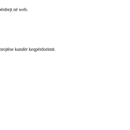
ërdrejt në web.
mbrojtëse kundër keqpërdorimit.