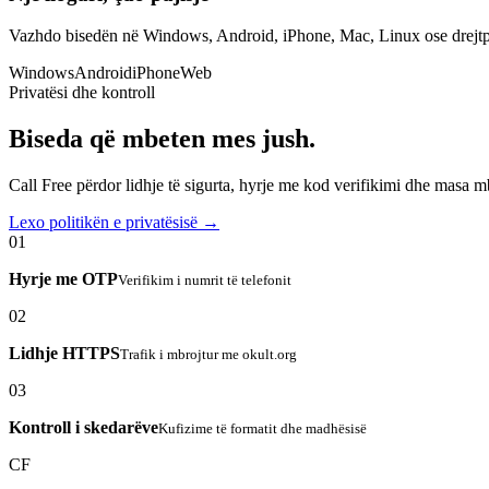
Vazhdo bisedën në Windows, Android, iPhone, Mac, Linux ose drejtp
Windows
Android
iPhone
Web
Privatësi dhe kontroll
Biseda që mbeten mes jush.
Call Free përdor lidhje të sigurta, hyrje me kod verifikimi dhe masa 
Lexo politikën e privatësisë →
01
Hyrje me OTP
Verifikim i numrit të telefonit
02
Lidhje HTTPS
Trafik i mbrojtur me okult.org
03
Kontroll i skedarëve
Kufizime të formatit dhe madhësisë
CF