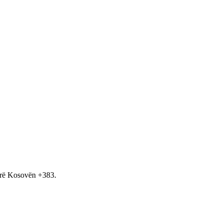
hirë Kosovën +383.