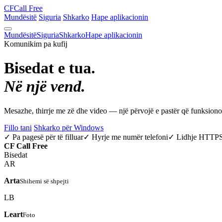
CF
Call Free
Mundësitë
Siguria
Shkarko
Hape aplikacionin
Mundësitë
Siguria
Shkarko
Hape aplikacionin
Komunikim pa kufij
Bisedat e tua.
Në një vend.
Mesazhe, thirrje me zë dhe video — një përvojë e pastër që funksio
Fillo tani
Shkarko për Windows
✓ Pa pagesë për të filluar
✓ Hyrje me numër telefoni
✓ Lidhje HTTP
CF
Call Free
Bisedat
AR
Arta
Shihemi së shpejti
LB
Leart
Foto