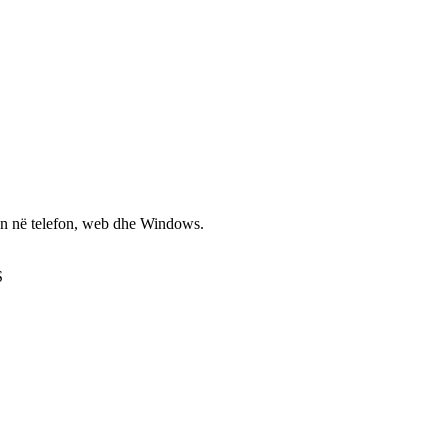
non në telefon, web dhe Windows.
S