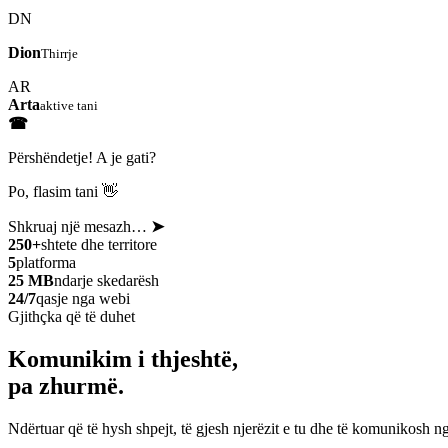
DN
Dion
Thirrje
AR
Arta
aktive tani
☎
Përshëndetje! A je gati?
Po, flasim tani 👋
Shkruaj një mesazh…
➤
250+
shtete dhe territore
5
platforma
25 MB
ndarje skedarësh
24/7
qasje nga webi
Gjithçka që të duhet
Komunikim i thjeshtë,
pa zhurmë.
Ndërtuar që të hysh shpejt, të gjesh njerëzit e tu dhe të komunikosh ng