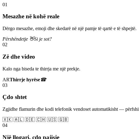
01
Mesazhe në kohë reale
Dërgo mesazhe, emoji dhe skedarë në një pamje të qartë e të shpejtë.
Përshëndetje 👋
Si je sot?
02
Zë dhe video
Kalo nga biseda te thirrja me një prekje.
AR
Thirrje hyrëse
☎
03
Çdo shtet
Zgjidhe flamurin dhe kodi telefonik vendoset automatikisht — përfs
🇽🇰 🇦🇱 🇩🇪 🇨🇭 🇺🇸 🇬🇧
04
Një llogari, çdo pajisje