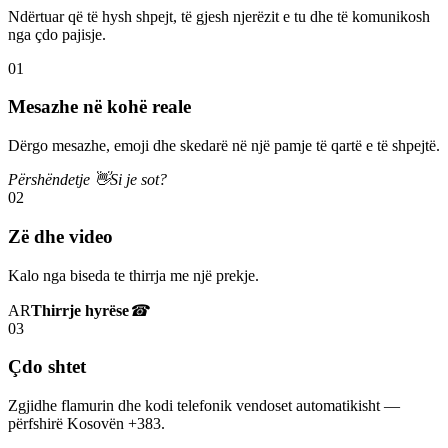
Ndërtuar që të hysh shpejt, të gjesh njerëzit e tu dhe të komunikosh
nga çdo pajisje.
01
Mesazhe në kohë reale
Dërgo mesazhe, emoji dhe skedarë në një pamje të qartë e të shpejtë.
Përshëndetje 👋
Si je sot?
02
Zë dhe video
Kalo nga biseda te thirrja me një prekje.
AR
Thirrje hyrëse
☎
03
Çdo shtet
Zgjidhe flamurin dhe kodi telefonik vendoset automatikisht —
përfshirë Kosovën +383.