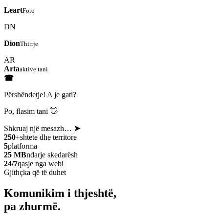
Leart
Foto
DN
Dion
Thirrje
AR
Arta
aktive tani
☎
Përshëndetje! A je gati?
Po, flasim tani 👋
Shkruaj një mesazh…
➤
250+
shtete dhe territore
5
platforma
25 MB
ndarje skedarësh
24/7
qasje nga webi
Gjithçka që të duhet
Komunikim i thjeshtë,
pa zhurmë.