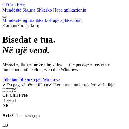
CF
Call Free
Mundësitë
Siguria
Shkarko
Hape aplikacionin
Mundësitë
Siguria
Shkarko
Hape aplikacionin
Komunikim pa kufij
Bisedat e tua.
Në një vend.
Mesazhe, thirrje me zë dhe video — një përvojë e pastër që
funksionon në telefon, web dhe Windows.
Fillo tani
Shkarko për Windows
✓ Pa pagesë për të filluar
✓ Hyrje me numër telefoni
✓ Lidhje
HTTPS
CF
Call Free
Bisedat
AR
Arta
Shihemi së shpejti
LB