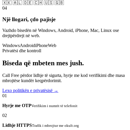
🇽🇰 🇦🇱 🇩🇪 🇨🇭 🇺🇸 🇬🇧
04
Një llogari, çdo pajisje
Vazhdo bisedën në Windows, Android, iPhone, Mac, Linux ose
drejtpërdrejt në web.
Windows
Android
iPhone
Web
Privatësi dhe kontroll
Biseda që mbeten mes jush.
Call Free përdor lidhje të sigurta, hyrje me kod verifikimi dhe masa
mbrojtëse kundër keqpërdorimit.
Lexo politikën e privatësisë →
01
Hyrje me OTP
Verifikim i numrit të telefonit
02
Lidhje HTTPS
Trafik i mbrojtur me okult.org