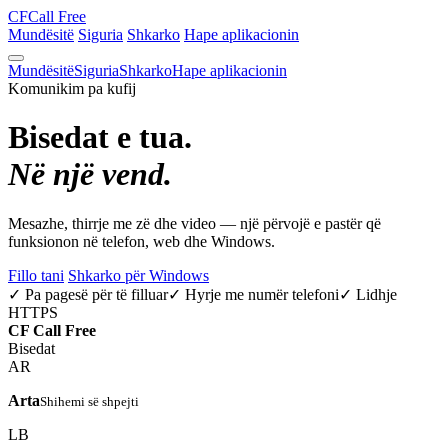
CF
Call Free
Mundësitë
Siguria
Shkarko
Hape aplikacionin
Mundësitë
Siguria
Shkarko
Hape aplikacionin
Komunikim pa kufij
Bisedat e tua.
Në një vend.
Mesazhe, thirrje me zë dhe video — një përvojë e pastër që
funksionon në telefon, web dhe Windows.
Fillo tani
Shkarko për Windows
✓ Pa pagesë për të filluar
✓ Hyrje me numër telefoni
✓ Lidhje
HTTPS
CF
Call Free
Bisedat
AR
Arta
Shihemi së shpejti
LB