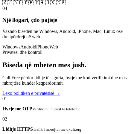
🇽🇰 🇦🇱 🇩🇪 🇨🇭 🇺🇸 🇬🇧
04
Një llogari, çdo pajisje
Vazhdo bisedën në Windows, Android, iPhone, Mac, Linux ose
drejtpërdrejt në web.
Windows
Android
iPhone
Web
Privatësi dhe kontroll
Biseda që mbeten mes jush.
Call Free përdor lidhje të sigurta, hyrje me kod verifikimi dhe masa
mbrojtëse kundër keqpërdorimit.
Lexo politikën e privatësisë →
01
Hyrje me OTP
Verifikim i numrit të telefonit
02
Lidhje HTTPS
Trafik i mbrojtur me okult.org