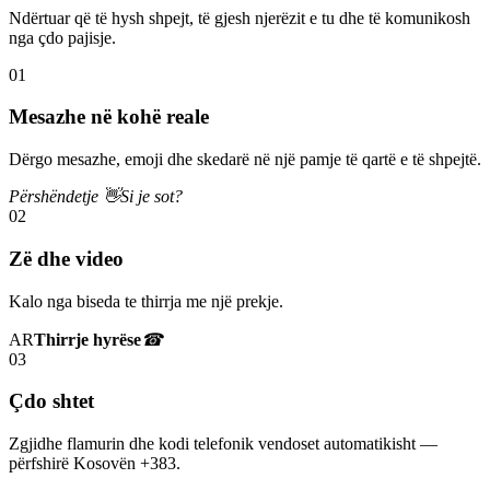
Ndërtuar që të hysh shpejt, të gjesh njerëzit e tu dhe të komunikosh
nga çdo pajisje.
01
Mesazhe në kohë reale
Dërgo mesazhe, emoji dhe skedarë në një pamje të qartë e të shpejtë.
Përshëndetje 👋
Si je sot?
02
Zë dhe video
Kalo nga biseda te thirrja me një prekje.
AR
Thirrje hyrëse
☎
03
Çdo shtet
Zgjidhe flamurin dhe kodi telefonik vendoset automatikisht —
përfshirë Kosovën +383.