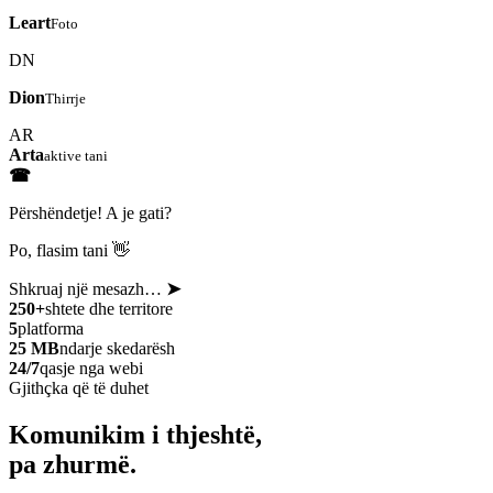
Leart
Foto
DN
Dion
Thirrje
AR
Arta
aktive tani
☎
Përshëndetje! A je gati?
Po, flasim tani 👋
Shkruaj një mesazh…
➤
250+
shtete dhe territore
5
platforma
25 MB
ndarje skedarësh
24/7
qasje nga webi
Gjithçka që të duhet
Komunikim i thjeshtë,
pa zhurmë.