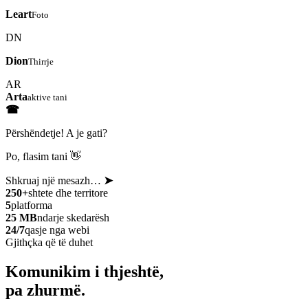
Leart
Foto
DN
Dion
Thirrje
AR
Arta
aktive tani
☎
Përshëndetje! A je gati?
Po, flasim tani 👋
Shkruaj një mesazh…
➤
250+
shtete dhe territore
5
platforma
25 MB
ndarje skedarësh
24/7
qasje nga webi
Gjithçka që të duhet
Komunikim i thjeshtë,
pa zhurmë.