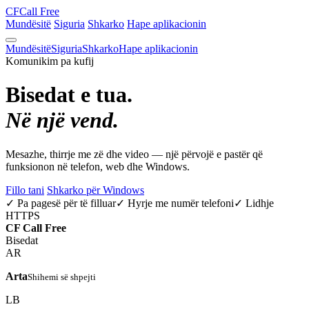
CF
Call Free
Mundësitë
Siguria
Shkarko
Hape aplikacionin
Mundësitë
Siguria
Shkarko
Hape aplikacionin
Komunikim pa kufij
Bisedat e tua.
Në një vend.
Mesazhe, thirrje me zë dhe video — një përvojë e pastër që
funksionon në telefon, web dhe Windows.
Fillo tani
Shkarko për Windows
✓ Pa pagesë për të filluar
✓ Hyrje me numër telefoni
✓ Lidhje
HTTPS
CF
Call Free
Bisedat
AR
Arta
Shihemi së shpejti
LB