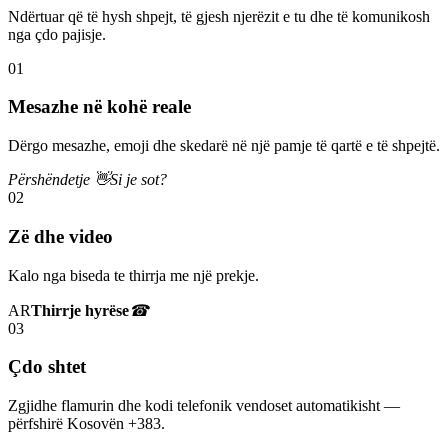
Ndërtuar që të hysh shpejt, të gjesh njerëzit e tu dhe të komunikosh
nga çdo pajisje.
01
Mesazhe në kohë reale
Dërgo mesazhe, emoji dhe skedarë në një pamje të qartë e të shpejtë.
Përshëndetje 👋
Si je sot?
02
Zë dhe video
Kalo nga biseda te thirrja me një prekje.
AR
Thirrje hyrëse
☎
03
Çdo shtet
Zgjidhe flamurin dhe kodi telefonik vendoset automatikisht —
përfshirë Kosovën +383.