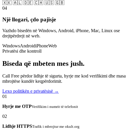
🇽🇰 🇦🇱 🇩🇪 🇨🇭 🇺🇸 🇬🇧
04
Një llogari, çdo pajisje
Vazhdo bisedën në Windows, Android, iPhone, Mac, Linux ose
drejtpërdrejt në web.
Windows
Android
iPhone
Web
Privatësi dhe kontroll
Biseda që mbeten mes jush.
Call Free përdor lidhje të sigurta, hyrje me kod verifikimi dhe masa
mbrojtëse kundër keqpërdorimit.
Lexo politikën e privatësisë →
01
Hyrje me OTP
Verifikim i numrit të telefonit
02
Lidhje HTTPS
Trafik i mbrojtur me okult.org