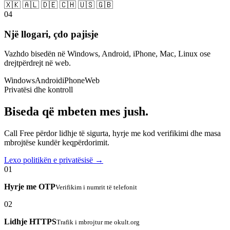
🇽🇰 🇦🇱 🇩🇪 🇨🇭 🇺🇸 🇬🇧
04
Një llogari, çdo pajisje
Vazhdo bisedën në Windows, Android, iPhone, Mac, Linux ose
drejtpërdrejt në web.
Windows
Android
iPhone
Web
Privatësi dhe kontroll
Biseda që mbeten mes jush.
Call Free përdor lidhje të sigurta, hyrje me kod verifikimi dhe masa
mbrojtëse kundër keqpërdorimit.
Lexo politikën e privatësisë →
01
Hyrje me OTP
Verifikim i numrit të telefonit
02
Lidhje HTTPS
Trafik i mbrojtur me okult.org