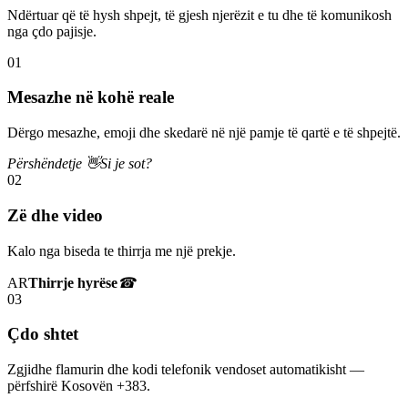
Ndërtuar që të hysh shpejt, të gjesh njerëzit e tu dhe të komunikosh
nga çdo pajisje.
01
Mesazhe në kohë reale
Dërgo mesazhe, emoji dhe skedarë në një pamje të qartë e të shpejtë.
Përshëndetje 👋
Si je sot?
02
Zë dhe video
Kalo nga biseda te thirrja me një prekje.
AR
Thirrje hyrëse
☎
03
Çdo shtet
Zgjidhe flamurin dhe kodi telefonik vendoset automatikisht —
përfshirë Kosovën +383.