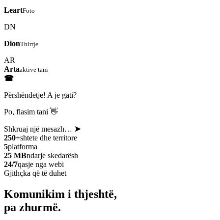
Leart
Foto
DN
Dion
Thirrje
AR
Arta
aktive tani
☎
Përshëndetje! A je gati?
Po, flasim tani 👋
Shkruaj një mesazh…
➤
250+
shtete dhe territore
5
platforma
25 MB
ndarje skedarësh
24/7
qasje nga webi
Gjithçka që të duhet
Komunikim i thjeshtë,
pa zhurmë.