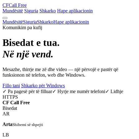
CF
Call Free
Mundësitë
Siguria
Shkarko
Hape aplikacionin
Mundësitë
Siguria
Shkarko
Hape aplikacionin
Komunikim pa kufij
Bisedat e tua.
Në një vend.
Mesazhe, thirrje me zë dhe video — një përvojë e pastër që
funksionon në telefon, web dhe Windows.
Fillo tani
Shkarko për Windows
✓ Pa pagesë për të filluar
✓ Hyrje me numër telefoni
✓ Lidhje
HTTPS
CF
Call Free
Bisedat
AR
Arta
Shihemi së shpejti
LB